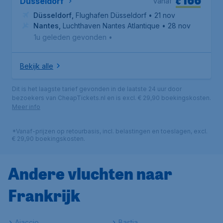
€
Düsseldorf
vanaf
Düsseldorf
,
Flughafen Düsseldorf
• 21 nov
Nantes
,
Luchthaven Nantes Atlantique
• 28 nov
1u geleden gevonden
•
Bekijk alle
Dit is het laagste tarief gevonden in de laatste 24 uur door
bezoekers van CheapTickets.nl en is excl. € 29,90 boekingskosten.
Meer info
*Vanaf-prijzen op retourbasis, incl. belastingen en toeslagen, excl.
€ 29,90 boekingskosten.
Andere vluchten naar
Frankrijk
Ajaccio
Bastia