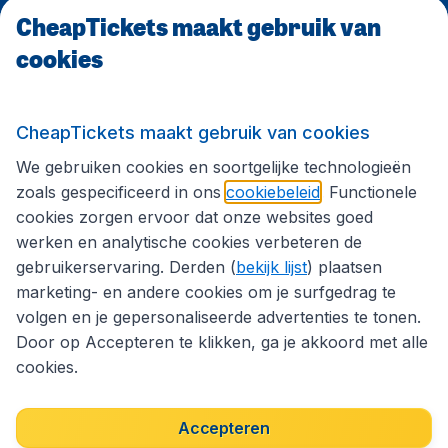
CheapTickets maakt gebruik van
cookies
Internationale sites
Volg CheapTickets.nl
CheapTickets maakt gebruik van cookies
We gebruiken cookies en soortgelijke technologieën
zoals gespecificeerd in ons
cookiebeleid
. Functionele
cookies zorgen ervoor dat onze websites goed
werken en analytische cookies verbeteren de
gebruikerservaring. Derden (
bekijk lijst
) plaatsen
marketing- en andere cookies om je surfgedrag te
volgen en je gepersonaliseerde advertenties te tonen.
Door op Accepteren te klikken, ga je akkoord met alle
cookies.
Toegankelijkheidsverklaring
Algemene voorwaarden
Disclaimer
Privacybeleid
Cookies
Accepteren