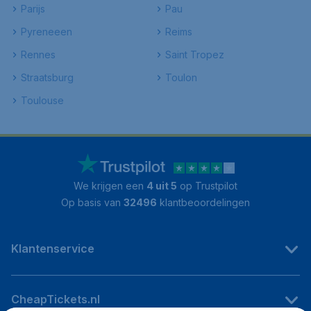
Parijs
Pau
Pyreneeen
Reims
Rennes
Saint Tropez
Straatsburg
Toulon
Toulouse
We krijgen een
4 uit 5
op Trustpilot
Op basis van
32496
klantbeoordelingen
Klantenservice
CheapTickets.nl