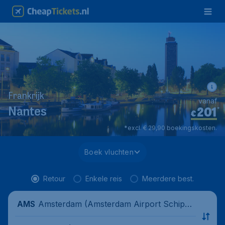
Frankrijk
vanaf
201
*
Nantes
€
*excl. € 29,90 boekingskosten.
Boek vluchten
Retour
Enkele reis
Meerdere best.
Amsterdam (Amsterdam Airport Schipho
AMS
l), Nederland