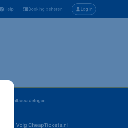
Help
Boeking beheren
Log in
528
klantbeoordelingen
Volg CheapTickets.nl