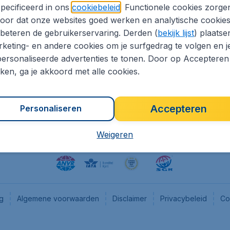
pecificeerd in ons
cookiebeleid
. Functionele cookies zorge
eapTickets.nl
CheapTickets.be
oor dat onze websites goed werken en analytische cookie
he informatie
Flugladen.de
beteren de gebruikerservaring. Derden (
bekijk lijst
) plaatse
CheapTickets.ch
keting- en andere cookies om je surfgedrag te volgen en j
ersonaliseerde advertenties te tonen. Door op Accepteren
es
CheapTickets.sg
kken, ga je akkoord met alle cookies.
en pers
Accepteren
Personaliseren
Weigeren
ng
Algemene voorwaarden
Disclaimer
Privacybeleid
Co