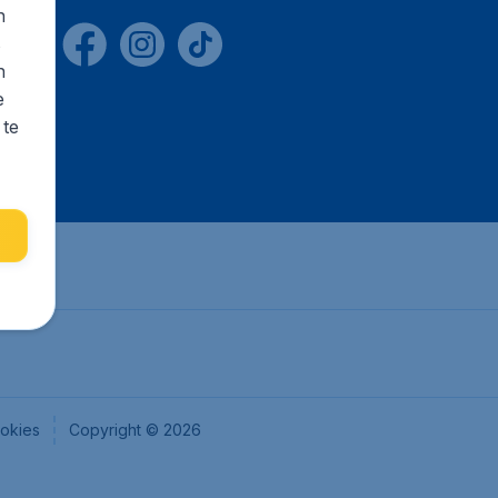
n
s
n
e
 te
okies
Copyright © 2026