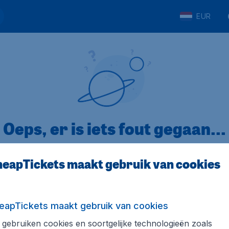
EUR
Oeps, er is iets fout gegaan...
eapTickets maakt gebruik van cookies
p Trustpilot
Op basis van
32
eapTickets maakt gebruik van cookies
gebruiken cookies en soortgelijke technologieën zoals
ickets.nl
Internationale sites