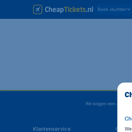
Boek vluchten
Ch
We krijgen een
4 uit 5
o
Ch
We 
Klantenservice
CheapT