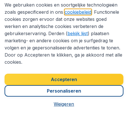
We gebruiken cookies en soortgelijke technologieën
Internationale sites
zoals gespecificeerd in ons
cookiebeleid
. Functionele
cookies zorgen ervoor dat onze websites goed
werken en analytische cookies verbeteren de
Volg CheapTickets.nl
gebruikerservaring. Derden (
bekijk lijst
) plaatsen
marketing- en andere cookies om je surfgedrag te
volgen en je gepersonaliseerde advertenties te tonen.
Door op Accepteren te klikken, ga je akkoord met alle
cookies.
Accepteren
Personaliseren
Weigeren
Toegankelijkheidsverklaring
Algemene voorwaarden
Disclaimer
Privacybeleid
Cookies
Copyright © 2026