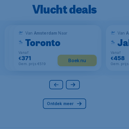
Vlucht deals
Van
Van
Amsterdam
Van
Amsterdam
Amsterdam
Naar
Naar
Naar
Van
A
London
Dublin
Toronto
Ja
Vanaf
Vanaf
Vanaf
Vanaf
49
63
371
458
€
€
€
€
Boek nu
Boek nu
Boek nu
Gem. prijs €125
Gem. prijs €116
Gem. prijs €519
Gem. prij
Ontdek meer