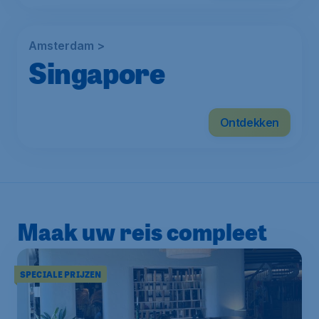
Amsterdam >
Singapore
Vanaf
Ontdekken
€
571
*
Maak uw reis compleet
SPECIALE PRIJZEN