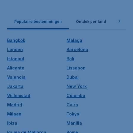
Populaire bestemmingen
Ontdek per land
Popula
Bangkok
Malaga
Londen
Barcelona
Istanbul
Bali
Alicante
Lissabon
Valencia
Dubai
Jakarta
New York
Willemstad
Colombo
Madrid
Cairo
Milaan
Tokyo
Ibiza
Manilla
Palma de Mallorca
Rome