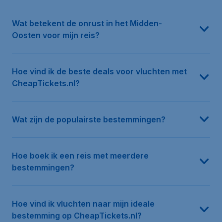
Reis je binnenkort naar of via het Midden-Oosten? Op onze info
Het vinden van een budgetvriendelijke vlucht is eenvoudig met 
Heb je inspiratie nodig voor je volgende avontuur? Of je nu dr
Wil je meerdere steden bezoeken, bijvoorbeeld Barcelona comb
Bij CheapTickets.nl is het vinden van vluchten naar jouw ideale
Ja! CheapTickets.nl biedt meer dan alleen vluchten. Je kunt je b
De prijzen van vliegtickets fluctueren door verschillende fact
Zeker! Naast voordelige prijzen bieden we ook uitstekende onde
Onze klantenservice staat voor je klaar als je hulp nodig hebt 
Wat betekent de onrust in het Midden-
Oosten voor mijn reis?
Hoe vind ik de beste deals voor vluchten met
CheapTickets.nl?
Wat zijn de populairste bestemmingen?
Hoe boek ik een reis met meerdere
bestemmingen?
Hoe vind ik vluchten naar mijn ideale
bestemming op CheapTickets.nl?