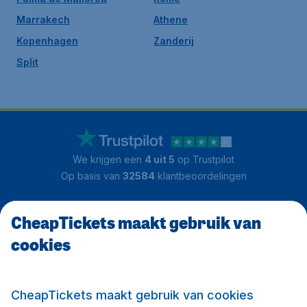
Marrakech
Athene
Kopenhagen
Zanderij
Split
We krijgen een
4 uit 5
op Trustpilot
Op basis van
32584
klantbeoordelingen
CheapTickets maakt gebruik van
Klantenservice
cookies
CheapTickets.nl
CheapTickets maakt gebruik van cookies