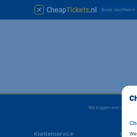
Boek vluchten
Ch
We krijgen een
4 uit 5
o
Ch
We 
Klantenservice
CheapT