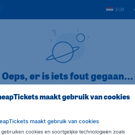
EUR
Oeps, er is iets fout gegaan...
eapTickets maakt gebruik van cookies
p Trustpilot
Op basis van
32
eapTickets maakt gebruik van cookies
gebruiken cookies en soortgelijke technologieën zoals
ickets.nl
Internationale sites