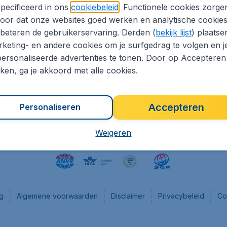
pecificeerd in ons
cookiebeleid
. Functionele cookies zorge
eapTickets.nl
CheapTickets.be
oor dat onze websites goed werken en analytische cookie
he informatie
Flugladen.de
beteren de gebruikerservaring. Derden (
bekijk lijst
) plaatse
CheapTickets.ch
keting- en andere cookies om je surfgedrag te volgen en j
ersonaliseerde advertenties te tonen. Door op Accepteren
es
CheapTickets.sg
kken, ga je akkoord met alle cookies.
en pers
Accepteren
Personaliseren
Weigeren
ng
Algemene voorwaarden
Disclaimer
Privacybeleid
Co