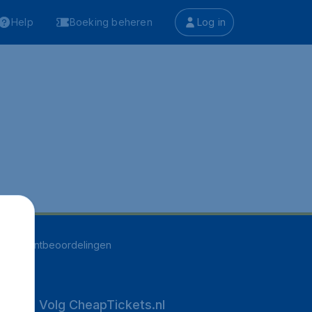
Help
Boeking beheren
Log in
496
klantbeoordelingen
Volg CheapTickets.nl