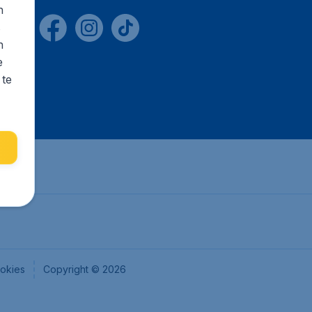
n
s
n
e
 te
okies
Copyright © 2026