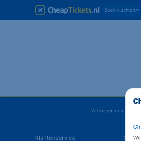
Boek vluchten
Ch
We krijgen een
4 uit 5
o
Ch
We 
Klantenservice
CheapT