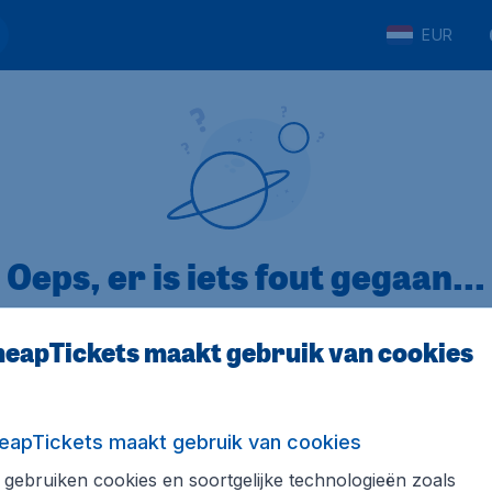
EUR
Oeps, er is iets fout gegaan...
eapTickets maakt gebruik van cookies
p Trustpilot
Op basis van
32
eapTickets maakt gebruik van cookies
gebruiken cookies en soortgelijke technologieën zoals
ickets.nl
Internationale sites