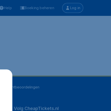
Help
Boeking beheren
Log in
543
klantbeoordelingen
Volg CheapTickets.nl