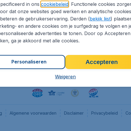
pecificeerd in ons
cookiebeleid
. Functionele cookies zorge
eapTickets.nl
CheapTickets.be
oor dat onze websites goed werken en analytische cookie
he informatie
Flugladen.de
beteren de gebruikerservaring. Derden (
bekijk lijst
) plaatse
CheapTickets.ch
keting- en andere cookies om je surfgedrag te volgen en j
ersonaliseerde advertenties te tonen. Door op Accepteren
es
CheapTickets.sg
kken, ga je akkoord met alle cookies.
en pers
Accepteren
Personaliseren
Weigeren
ng
Algemene voorwaarden
Disclaimer
Privacybeleid
Co