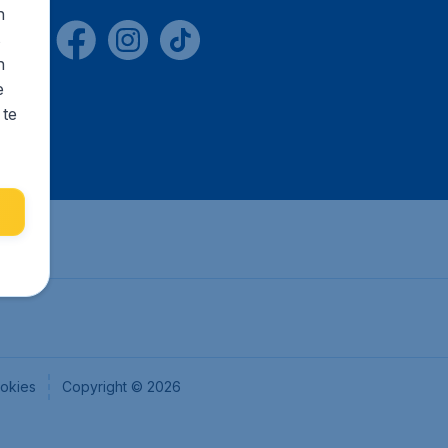
n
s
n
e
 te
okies
Copyright © 2026