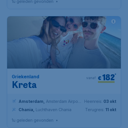
1u geleden gevonden
•
182
*
Griekenland
€
vanaf
Kreta
Amsterdam
,
Amsterdam Airport
Heenreis:
03 okt
Schiphol
Chania
,
Luchthaven Chania
Terugreis:
11 okt
1u geleden gevonden
•