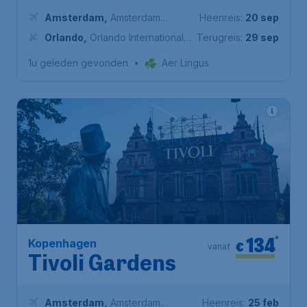
Amsterdam
,
Amsterdam
Heenreis:
20 sep
Airport Schiphol
Orlando
,
Orlando International
Terugreis:
29 sep
Airport
1u geleden gevonden
•
Aer Lingus
134
*
Kopenhagen
€
vanaf
Tivoli Gardens
Amsterdam
,
Amsterdam
Heenreis:
25 feb