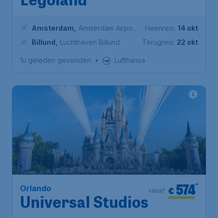
Legoland
Amsterdam
,
Amsterdam Airport
Heenreis:
14 okt
Schiphol
Billund
,
Luchthaven Billund
Terugreis:
22 okt
1u geleden gevonden
•
Lufthansa
574
*
Orlando
€
vanaf
Universal Studios