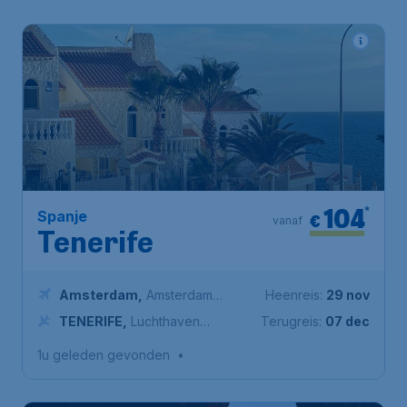
104
*
Spanje
€
vanaf
Tenerife
Amsterdam
,
Amsterdam
Heenreis:
29 nov
Airport Schiphol
TENERIFE
,
Luchthaven
Terugreis:
07 dec
Tenerife Zuid
1u geleden gevonden
•