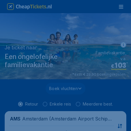
Je ticket naar
Familievakantie,
Een ongelofelijke
v.a.
103
*
familievakantie
€
*excl. € 29,90 boekingskosten.
Boek vluchten
Retour
Enkele reis
Meerdere best.
Amsterdam (Amsterdam Airport Schipho
AMS
l), Nederland