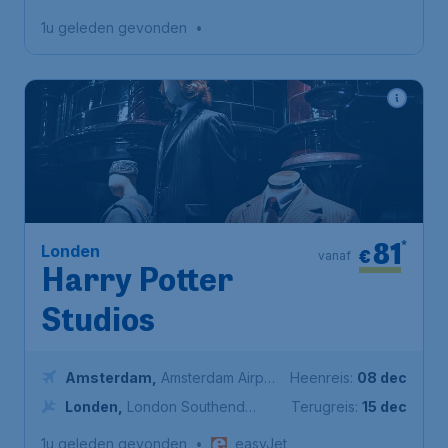
1u geleden gevonden
•
81
*
Londen
€
vanaf
Harry Potter
Studios
Amsterdam
,
Amsterdam Airport
Heenreis:
08 dec
Schiphol
Londen
,
London Southend
Terugreis:
15 dec
Airport
1u geleden gevonden
•
easyJet