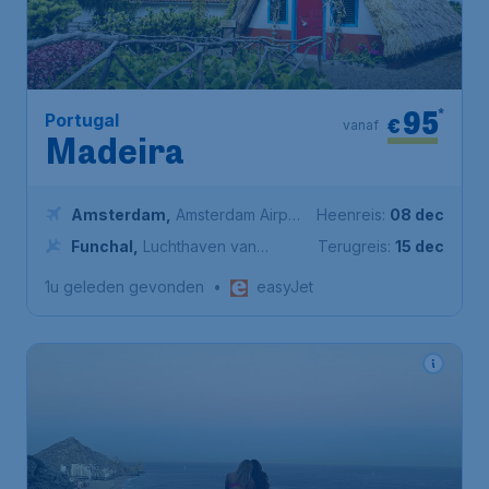
95
*
Portugal
€
vanaf
Madeira
Amsterdam
,
Amsterdam Airport
Heenreis:
08 dec
Schiphol
Funchal
,
Luchthaven van
Terugreis:
15 dec
Madeira
1u geleden gevonden
•
easyJet