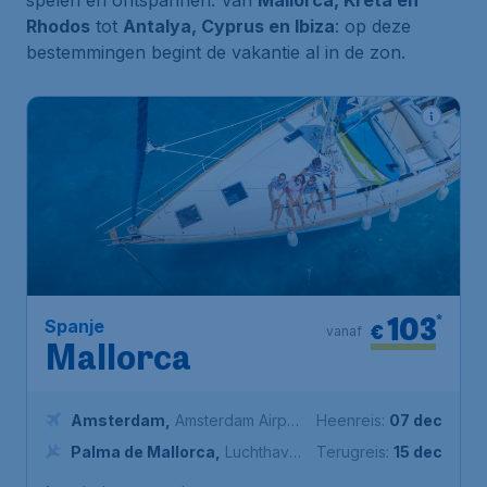
spelen en ontspannen. Van
Mallorca, Kreta en
Rhodos
tot
Antalya, Cyprus en Ibiza
: op deze
bestemmingen begint de vakantie al in de zon.
103
*
Spanje
€
vanaf
Mallorca
Amsterdam
,
Amsterdam Airport
Heenreis:
07 dec
Schiphol
Palma de Mallorca
,
Luchthaven
Terugreis:
15 dec
Palma de Mallorca