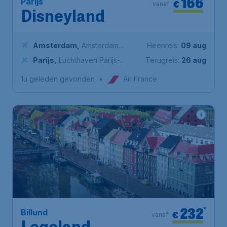
166
Parijs
€
vanaf
Disneyland
Amsterdam
,
Amsterdam
Heenreis:
09 aug
Airport Schiphol
Parijs
,
Luchthaven Parijs-
Terugreis:
26 aug
Charles de Gaulle
1u geleden gevonden
•
Air France
232
*
Billund
€
vanaf