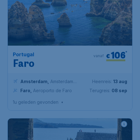
106
*
Portugal
€
vanaf
Faro
Amsterdam
,
Amsterdam
Heenreis:
13 aug
Airport Schiphol
Faro
,
Aeroporto de Faro
Terugreis:
08 sep
1u geleden gevonden
•