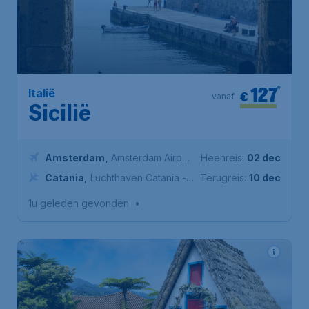
127
*
Italië
€
vanaf
Sicilië
Amsterdam
,
Amsterdam Airport
Heenreis:
02 dec
Schiphol
Catania
,
Luchthaven Catania -
Terugreis:
10 dec
Fontanarossa
1u geleden gevonden
•