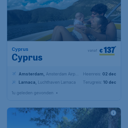
137
*
Cyprus
€
vanaf
Cyprus
Amsterdam
,
Amsterdam Airport
Heenreis:
02 dec
Schiphol
Larnaca
,
Luchthaven Larnaca
Terugreis:
10 dec
1u geleden gevonden
•