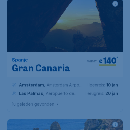
140
*
Spanje
€
vanaf
Gran Canaria
Amsterdam
,
Amsterdam Airport
Heenreis:
10 jan
Schiphol
Las Palmas
,
Aeropuerto de
Terugreis:
20 jan
Gran Canaria
1u geleden gevonden
•