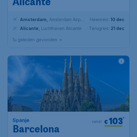
Alicante
Amsterdam
,
Amsterdam Airport
Heenreis:
10 dec
Schiphol
Alicante
,
Luchthaven Alicante
Terugreis:
21 dec
1u geleden gevonden
•
103
*
Spanje
€
vanaf
Barcelona