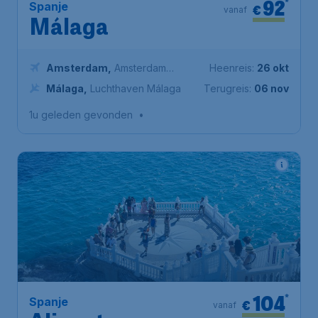
92
*
Spanje
€
vanaf
Málaga
Amsterdam
,
Amsterdam
Heenreis:
26 okt
Airport Schiphol
Málaga
,
Luchthaven Málaga
Terugreis:
06 nov
1u geleden gevonden
•
104
*
Spanje
€
vanaf