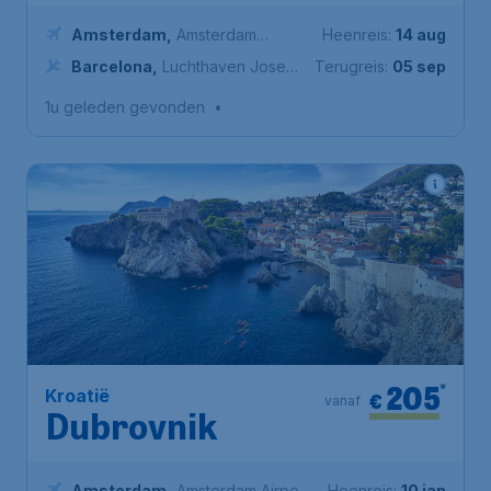
Amsterdam
,
Amsterdam
Heenreis:
14 aug
Airport Schiphol
Barcelona
,
Luchthaven Josep
Terugreis:
05 sep
Tarradellas Barcelona-El Prat
1u geleden gevonden
•
205
*
Kroatië
€
vanaf
Dubrovnik
Amsterdam
,
Amsterdam Airport
Heenreis:
10 jan