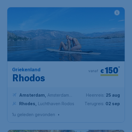
150
*
Griekenland
€
vanaf
Rhodos
Amsterdam
,
Amsterdam
Heenreis:
25 aug
Airport Schiphol
Rhodes
,
Luchthaven Rodos
Terugreis:
02 sep
1u geleden gevonden
•