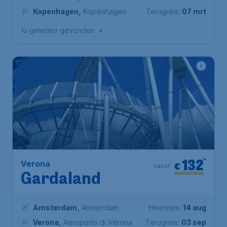
Airport Schiphol
Kopenhagen
,
Kopenhagen
Terugreis:
07 mrt
luchthaven
1u geleden gevonden
•
132
*
Verona
€
vanaf
Gardaland
Amsterdam
,
Amsterdam
Heenreis:
14 aug
Airport Schiphol
Verona
,
Aeroporto di Verona
Terugreis:
03 sep