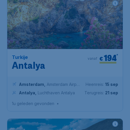
194
*
Turkije
€
vanaf
Antalya
Amsterdam
,
Amsterdam Airport
Heenreis:
15 sep
Schiphol
Antalya
,
Luchthaven Antalya
Terugreis:
21 sep
1u geleden gevonden
•