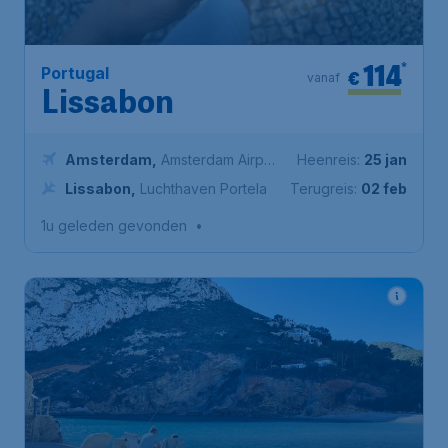
114
*
Portugal
€
vanaf
Lissabon
Amsterdam
,
Amsterdam Airport
Heenreis:
25 jan
Schiphol
Lissabon
,
Luchthaven Portela
Terugreis:
02 feb
1u geleden gevonden
•