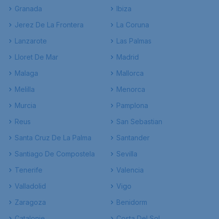
Granada
Ibiza
Jerez De La Frontera
La Coruna
Lanzarote
Las Palmas
Lloret De Mar
Madrid
Malaga
Mallorca
Melilla
Menorca
Murcia
Pamplona
Reus
San Sebastian
Santa Cruz De La Palma
Santander
Santiago De Compostela
Sevilla
Tenerife
Valencia
Valladolid
Vigo
Zaragoza
Benidorm
Catalonie
Costa Del Sol