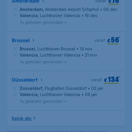
76
€
Amsterdam
vanaf
Amsterdam
,
Amsterdam Airport Schiphol
• 09 dec
Valencia
,
Luchthaven Valencia
• 16 dec
1u geleden gevonden
•
56
*
€
Brussel
vanaf
Brussel
,
Luchthaven Brussel
• 14 nov
Valencia
,
Luchthaven Valencia
• 21 nov
1u geleden gevonden
•
134
*
€
Düsseldorf
vanaf
Düsseldorf
,
Flughafen Düsseldorf
• 02 jan
Valencia
,
Luchthaven Valencia
• 09 jan
1u geleden gevonden
•
Bekijk alle
Dit is het laagste tarief gevonden in de laatste 24 uur door