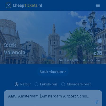
Spanje
vanaf
76
*
Valencia
€
*excl. € 29,90 boekingskosten.
Boek vluchten
Retour
Enkele reis
Meerdere best.
Amsterdam (Amsterdam Airport Schipho
AMS
l), Nederland