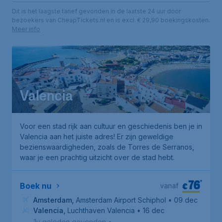
Dit is het laagste tarief gevonden in de laatste 24 uur door
bezoekers van CheapTickets.nl en is excl. € 29,90 boekingskosten.
Meer info
Valencia
Voor een stad rijk aan cultuur en geschiedenis ben je in
Valencia aan het juiste adres! Er zijn geweldige
bezienswaardigheden, zoals de
Torres de Serranos
,
waar je een prachtig uitzicht over de stad hebt.
76
*
€
Boek nu
vanaf
Amsterdam
,
Amsterdam Airport Schiphol
• 09 dec
Valencia
,
Luchthaven Valencia
• 16 dec
1u geleden gevonden
•