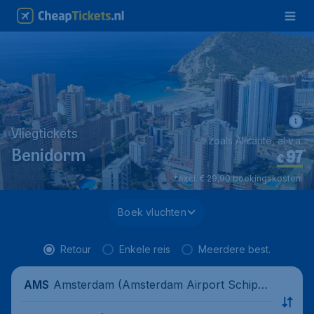
Vliegtickets
zoals Alicante, al v.a.
97
*
Benidorm
€
*excl. € 29,90 boekingskosten.
Boek vluchten
Retour
Enkele reis
Meerdere best.
Amsterdam (Amsterdam Airport Schipho
AMS
l), Nederland