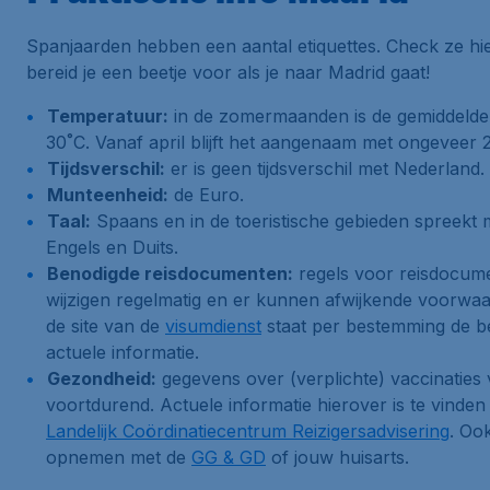
Spanjaarden hebben een aantal etiquettes. Check ze hi
bereid je een beetje voor als je naar Madrid gaat!
Temperatuur:
in de zomermaanden is de gemiddelde
30˚C. Vanaf april blijft het aangenaam met ongeveer 
Tijdsverschil:
er is geen tijdsverschil met Nederland.
Munteenheid:
de Euro.
Taal:
Spaans en in de toeristische gebieden spreekt
Engels en Duits.
Benodigde reisdocumenten:
regels voor reisdocume
wijzigen regelmatig en er kunnen afwijkende voorwa
de site van de
visumdienst
staat per bestemming de b
actuele informatie.
Gezondheid:
gegevens over (verplichte) vaccinaties
voortdurend. Actuele informatie hierover is te vinden 
Landelijk Coördinatiecentrum Reizigersadvisering
. Oo
opnemen met de
GG & GD
of jouw huisarts.