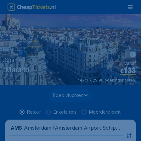
Spanje
vanaf
133
*
Madrid
€
*excl. € 29,90 boekingskosten.
Boek vluchten
Retour
Enkele reis
Meerdere best.
Amsterdam (Amsterdam Airport Schipho
AMS
l), Nederland