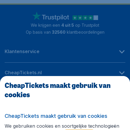
We krijgen een
4 uit 5
op Trustpilot
Op basis van
32560
klantbeoordelingen
Klantenservice
CheapTickets.nl
CheapTickets maakt gebruik van
cookies
Internationale sites
Volg CheapTickets.nl
CheapTickets maakt gebruik van cookies
We gebruiken cookies en soortgelijke technologieën