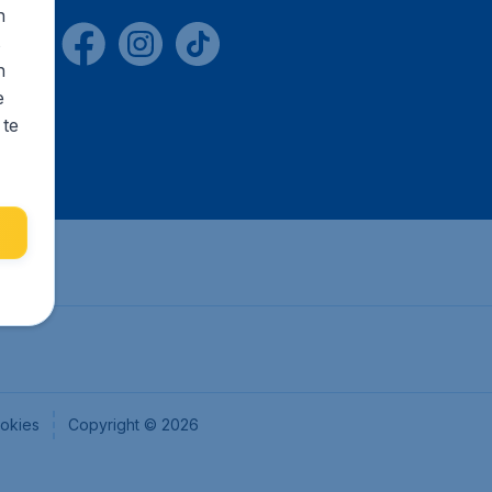
n
s
n
e
 te
okies
Copyright © 2026