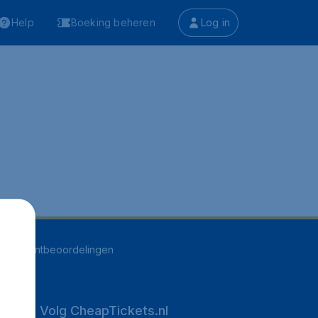
Help
Boeking beheren
Log in
494
klantbeoordelingen
Volg CheapTickets.nl