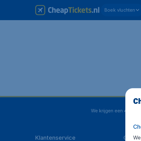
Boek vluchten
Ch
We krijgen een
4 uit 5
o
Ch
We 
Klantenservice
CheapT