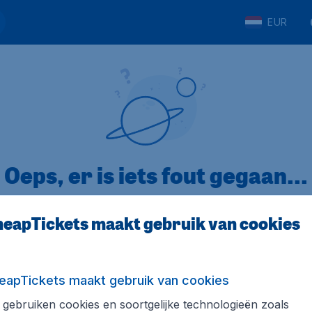
EUR
Oeps, er is iets fout gegaan...
eapTickets maakt gebruik van cookies
p Trustpilot
Op basis van
32
eapTickets maakt gebruik van cookies
gebruiken cookies en soortgelijke technologieën zoals
ickets.nl
Internationale sites