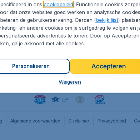
pecificeerd in ons
cookiebeleid
. Functionele cookies zorge
eapTickets.nl
CheapTickets.be
oor dat onze websites goed werken en analytische cookie
he informatie
Flugladen.de
beteren de gebruikerservaring. Derden (
bekijk lijst
) plaatse
CheapTickets.ch
keting- en andere cookies om je surfgedrag te volgen en j
ersonaliseerde advertenties te tonen. Door op Accepteren
es
CheapTickets.sg
kken, ga je akkoord met alle cookies.
en pers
Accepteren
Personaliseren
Weigeren
ng
Algemene voorwaarden
Disclaimer
Privacybeleid
Co