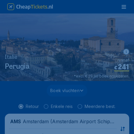
Italië
vanaf
241
*
Perugia
€
*excl. € 29,90 boekingskosten.
Boek vluchten
Retour
Enkele reis
Meerdere best.
Amsterdam (Amsterdam Airport Schipho
AMS
l), Nederland