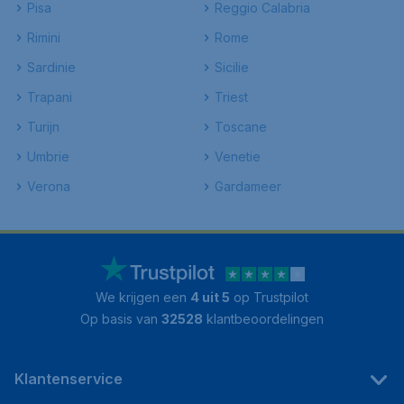
Pisa
Reggio Calabria
Rimini
Rome
Sardinie
Sicilie
Trapani
Triest
Turijn
Toscane
Umbrie
Venetie
Verona
Gardameer
We krijgen een
4 uit 5
op Trustpilot
Op basis van
32528
klantbeoordelingen
Klantenservice