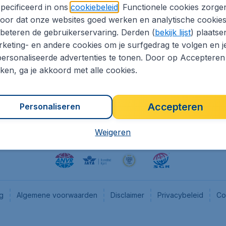
pecificeerd in ons
cookiebeleid
. Functionele cookies zorge
eapTickets.nl
CheapTickets.be
oor dat onze websites goed werken en analytische cookie
he informatie
Flugladen.de
beteren de gebruikerservaring. Derden (
bekijk lijst
) plaatse
CheapTickets.ch
keting- en andere cookies om je surfgedrag te volgen en j
ersonaliseerde advertenties te tonen. Door op Accepteren
es
CheapTickets.sg
kken, ga je akkoord met alle cookies.
en pers
Accepteren
Personaliseren
Weigeren
ng
Algemene voorwaarden
Disclaimer
Privacybeleid
Co