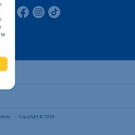
n
s
n
e
 te
okies
Copyright © 2026