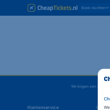
Boek vluchten
Ch
We krijgen een
4 uit 5
o
Ch
We 
Klantenservice
CheapT