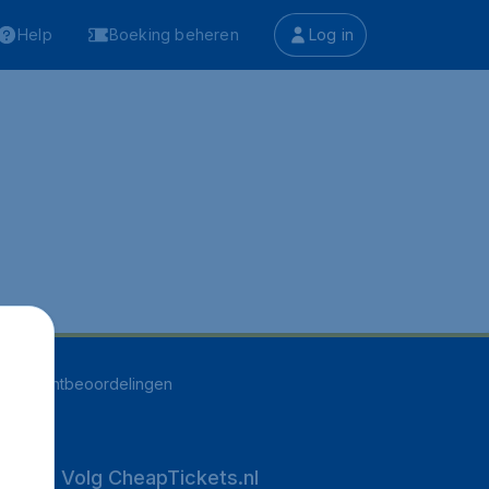
Help
Boeking beheren
Log in
527
klantbeoordelingen
Volg CheapTickets.nl