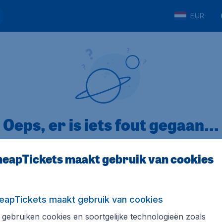
EUR
Oeps, er is iets fout gegaan...
eapTickets maakt gebruik van cookies
p Trustpilot
Op basis van
32
eapTickets maakt gebruik van cookies
gebruiken cookies en soortgelijke technologieën zoals
ickets.nl
Internationale sites