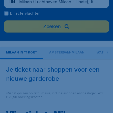
Milaan (Luchthaven Milaan - Linate), Itali
LIN
ë
Directe vluchten
Zoeken
MILAAN IN ‘T KORT
AMSTERDAM-MILAAN
WAT TE D
Je ticket naar shoppen voor een
nieuwe garderobe
*Vanaf-prijzen op retourbasis, incl. belastingen en toeslagen, excl.
€ 29,90 boekingskosten.