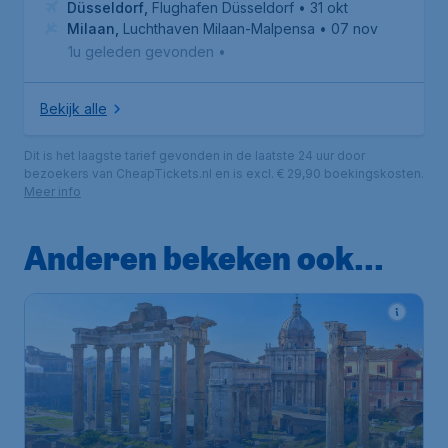
Düsseldorf
,
Flughafen Düsseldorf
• 31 okt
Milaan
,
Luchthaven Milaan-Malpensa
• 07 nov
1u geleden gevonden
•
Bekijk alle
Dit is het laagste tarief gevonden in de laatste 24 uur door
bezoekers van CheapTickets.nl en is excl. € 29,90 boekingskosten.
Meer info
Anderen bekeken ook...