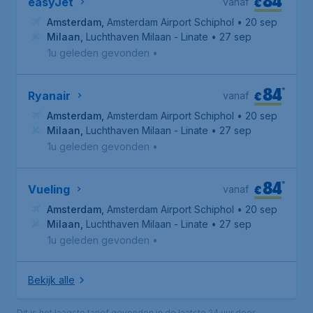
84
€
easyJet
vanaf
Amsterdam
,
Amsterdam Airport Schiphol
• 20 sep
Milaan
,
Luchthaven Milaan - Linate
• 27 sep
1u geleden gevonden
•
84
*
€
Ryanair
vanaf
Amsterdam
,
Amsterdam Airport Schiphol
• 20 sep
Milaan
,
Luchthaven Milaan - Linate
• 27 sep
1u geleden gevonden
•
84
*
€
Vueling
vanaf
Amsterdam
,
Amsterdam Airport Schiphol
• 20 sep
Milaan
,
Luchthaven Milaan - Linate
• 27 sep
1u geleden gevonden
•
Bekijk alle
Dit is het laagste tarief gevonden in de laatste 24 uur door