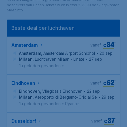
bezoekers van CheapTickets.nl en is excl. € 29,90 boekingskosten.
Meer info
Beste deal per luchthaven
84
*
€
Amsterdam
vanaf
Amsterdam
,
Amsterdam Airport Schiphol
• 20 sep
Milaan
,
Luchthaven Milaan - Linate
• 27 sep
1u geleden gevonden
•
62
*
€
Eindhoven
vanaf
Eindhoven
,
Vliegbasis Eindhoven
• 22 sep
Milaan
,
Aeroporto di Bergamo-Orio al Serio
• 29 sep
1u geleden gevonden
•
Ryanair
37
*
€
Dusseldorf
vanaf