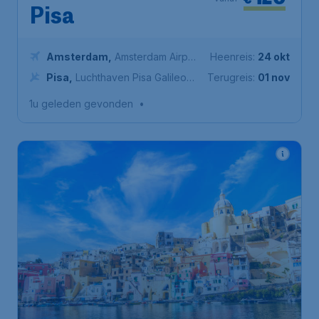
Pisa
Amsterdam
,
Amsterdam Airport
Heenreis:
24 okt
Schiphol
Pisa
,
Luchthaven Pisa Galileo
Terugreis:
01 nov
Galilei
1u geleden gevonden
•
113
*
Italië
€
vanaf
Napels