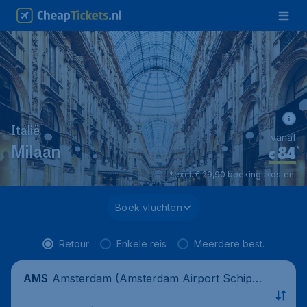
Italië
vanaf
84
*
Milaan
€
*excl. € 29,90 boekingskosten.
Boek vluchten
Retour
Enkele reis
Meerdere best.
Amsterdam (Amsterdam Airport Schipho
AMS
l), Nederland