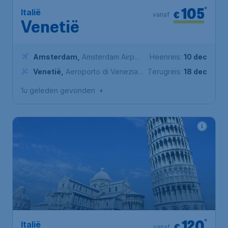
105
*
Italië
€
vanaf
Venetië
Amsterdam
,
Amsterdam Airport
Heenreis:
10 dec
Schiphol
Venetië
,
Aeroporto di Venezia
Terugreis:
18 dec
Marco Polo
1u geleden gevonden
•
120
*
Italië
€
vanaf