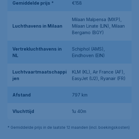
Gemiddelde prijs
*
€158
Milaan Malpensa (MXP),
Luchthavens in Milaan
Milaan Linate (LIN), Milaan
Bergamo (BGY)
Vertrekluchthavens in
Schiphol (AMS),
NL
Eindhoven (EIN)
Luchtvaartmaatschappi
KLM (KL), Air France (AF),
jen
EasyJet (U2), Ryanair (FR)
Afstand
797 km
Vluchttijd
1u 40m
* Gemiddelde prijs in de laatste 12 maanden (incl. boekingskosten)