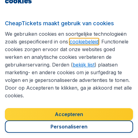
cookies
Volg CheapTickets.nl
CheapTickets maakt gebruik van cookies
We gebruiken cookies en soortgelijke technologieën
zoals gespecificeerd in ons
cookiebeleid
. Functionele
cookies zorgen ervoor dat onze websites goed
werken en analytische cookies verbeteren de
gebruikerservaring. Derden (
bekijk lijst
) plaatsen
marketing- en andere cookies om je surfgedrag te
volgen en je gepersonaliseerde advertenties te tonen.
Door op Accepteren te klikken, ga je akkoord met alle
cookies.
Toegankelijkheidsverklaring
Algemene voorwaarden
Disclaimer
Privacybeleid
Cookies
Accepteren
Copyright © 2026
Personaliseren