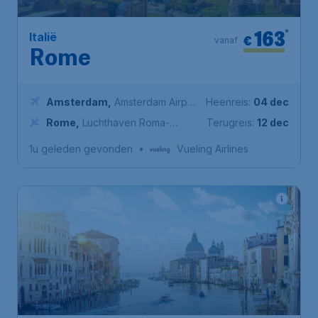
163
*
Italië
€
vanaf
Rome
Amsterdam
,
Amsterdam Airport
Heenreis:
04 dec
Schiphol
Rome
,
Luchthaven Roma-
Terugreis:
12 dec
Fiumicino
1u geleden gevonden
•
Vueling Airlines