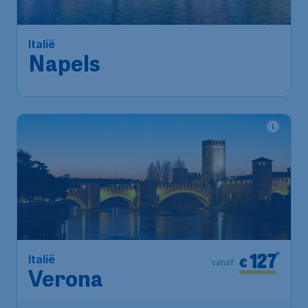
Amsterdam
,
Amsterdam Airport
Heenreis:
07 dec
Schiphol
Napels
,
Luchthaven Napels
Terugreis:
15 dec
1u geleden gevonden
•
127
*
Italië
€
vanaf
Verona