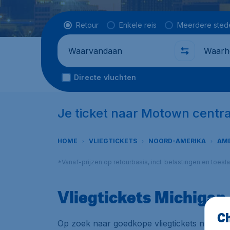
Vluchttype
Retour
Enkele reis
Meerdere sted
Waarvandaan
Waarhe
Directe vluchten
Je ticket naar Motown centra
HOME
VLIEGTICKETS
NOORD-AMERIKA
AM
*Vanaf-prijzen op retourbasis, incl. belastingen en toes
Vliegtickets Michigan
Ch
Op zoek naar goedkope vliegtickets naar Mich