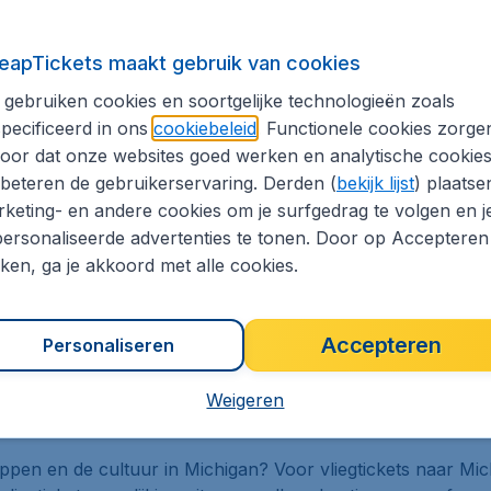
proces. Wist je dat je kunt besparen door op andere dagen 
e filters en vind die ene goede ticketdeal meteen.
eapTickets maakt gebruik van cookies
gebruiken cookies en soortgelijke technologieën zoals
meteen een hotel en/of huurauto bij je vliegtickets. Handig!
pecificeerd in ons
cookiebeleid
. Functionele cookies zorge
ou je in sommige gevallen wel eens veel geld kunnen schele
oor dat onze websites goed werken en analytische cookie
beteren de gebruikerservaring. Derden (
bekijk lijst
) plaatse
Lansing
Saginaw
keting- en andere cookies om je surfgedrag te volgen en j
ersonaliseerde advertenties te tonen. Door op Accepteren
kken, ga je akkoord met alle cookies.
lagen, excl. € 29,90 boekingskosten.
Accepteren
Personaliseren
chigan
Weigeren
pen en de cultuur in Michigan? Voor vliegtickets naar Mic