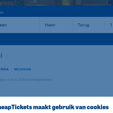
en
Heen
Terug
1
en
l
ERIKA
MICHIGAN
lagen, excl. € 29,90 boekingskosten.
eapTickets maakt gebruik van cookies
igan? Op CheapTickets.nl vind je ze zeker! Boek vanaf je la