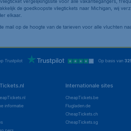
 vliegticket vergelijkingssite voor alle vakantiegangers, freq
kelijk de goedkoopste vliegtickets naar Michigan, wij verz
er elkaar.
ia de mail op de hoogte van de tarieven voor alle vluchten 
p Trustpilot
Op basis van
32
ickets.nl
Internationale sites
eapTickets.nl
CheapTickets.be
he informatie
Flugladen.de
CheapTickets.ch
es
CheapTickets.sg
en pers