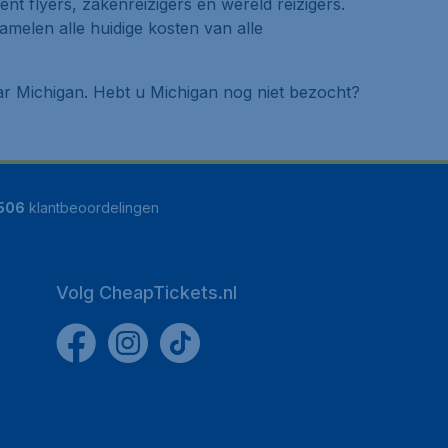
uent flyers, zakenreizigers en wereld reizigers.
amelen alle huidige kosten van alle
naar Michigan. Hebt u Michigan nog niet bezocht?
506
klantbeoordelingen
Volg CheapTickets.nl