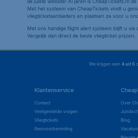
de juiste website! Al jaren is CheapTickets.nl dé
Met het systeem van CheapTickets vindt u gemak
vliegticketaanbieders en plaatsen ze voor u ond
Met ons handige flight alert systeem blijft u v
Vergelijk dan direct de beste vliegticket prijzen.
We krijgen een
4 uit 5
o
Klantenservice
CheapT
Contact
Over Ch
Veelgestelde vragen
Juridisc
Vliegtickets
Blog
Reisvoorbereiding
Vacatur
Nieuws 