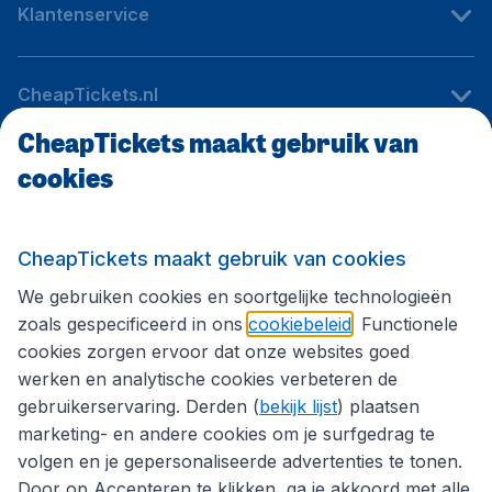
Klantenservice
CheapTickets.nl
CheapTickets maakt gebruik van
cookies
Internationale sites
Volg CheapTickets.nl
CheapTickets maakt gebruik van cookies
We gebruiken cookies en soortgelijke technologieën
zoals gespecificeerd in ons
cookiebeleid
. Functionele
cookies zorgen ervoor dat onze websites goed
werken en analytische cookies verbeteren de
gebruikerservaring. Derden (
bekijk lijst
) plaatsen
marketing- en andere cookies om je surfgedrag te
volgen en je gepersonaliseerde advertenties te tonen.
Door op Accepteren te klikken, ga je akkoord met alle