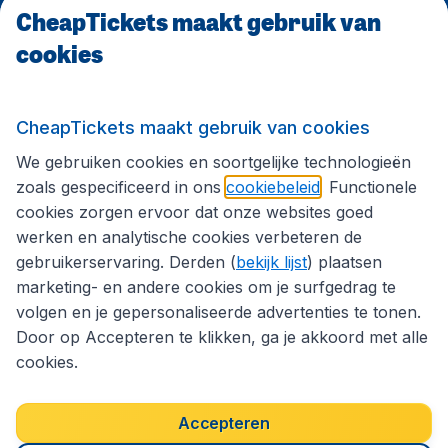
CheapTickets maakt gebruik van
cookies
Internationale sites
Volg CheapTickets.nl
CheapTickets maakt gebruik van cookies
We gebruiken cookies en soortgelijke technologieën
zoals gespecificeerd in ons
cookiebeleid
. Functionele
cookies zorgen ervoor dat onze websites goed
werken en analytische cookies verbeteren de
gebruikerservaring. Derden (
bekijk lijst
) plaatsen
marketing- en andere cookies om je surfgedrag te
volgen en je gepersonaliseerde advertenties te tonen.
Door op Accepteren te klikken, ga je akkoord met alle
cookies.
Toegankelijkheidsverklaring
Algemene voorwaarden
Disclaimer
Privacybeleid
Cookies
Accepteren
Copyright © 2026