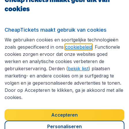
cookies
Internationale sites
Volg CheapTickets.nl
CheapTickets maakt gebruik van cookies
We gebruiken cookies en soortgelijke technologieën
zoals gespecificeerd in ons
cookiebeleid
. Functionele
cookies zorgen ervoor dat onze websites goed
werken en analytische cookies verbeteren de
gebruikerservaring. Derden (
bekijk lijst
) plaatsen
marketing- en andere cookies om je surfgedrag te
volgen en je gepersonaliseerde advertenties te tonen.
Door op Accepteren te klikken, ga je akkoord met alle
cookies.
Toegankelijkheidsverklaring
Algemene voorwaarden
Disclaimer
Privacybeleid
Cookies
Accepteren
Copyright © 2026
Personaliseren