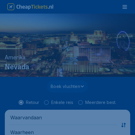
Amerika
Nevada
Boek vluchten
Retour
Enkele reis
Meerdere best.
Waarvandaan
Waarheen