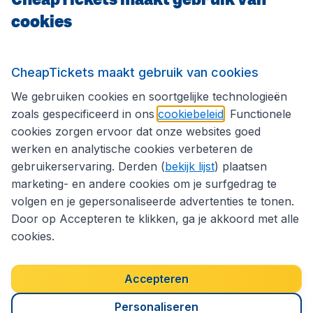
cookies
Internationale sites
Volg CheapTickets.nl
CheapTickets maakt gebruik van cookies
We gebruiken cookies en soortgelijke technologieën
zoals gespecificeerd in ons
cookiebeleid
. Functionele
cookies zorgen ervoor dat onze websites goed
werken en analytische cookies verbeteren de
gebruikerservaring. Derden (
bekijk lijst
) plaatsen
marketing- en andere cookies om je surfgedrag te
volgen en je gepersonaliseerde advertenties te tonen.
Door op Accepteren te klikken, ga je akkoord met alle
cookies.
Toegankelijkheidsverklaring
Algemene voorwaarden
Disclaimer
Privacybeleid
Cookies
Accepteren
Copyright © 2026
Personaliseren