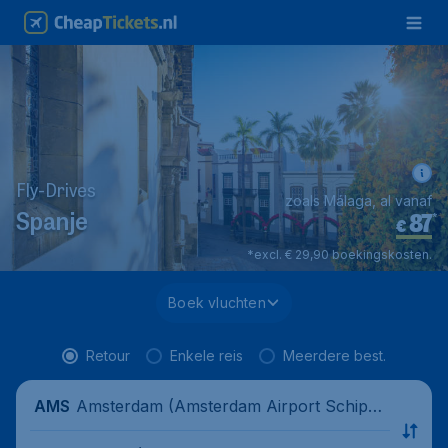
Fly-Drives
zoals Málaga, al vanaf
87
*
Spanje
€
*excl. € 29,90 boekingskosten.
Boek vluchten
Retour
Enkele reis
Meerdere best.
Amsterdam (Amsterdam Airport Schipho
AMS
l), Nederland