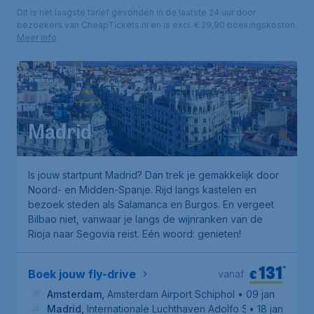
Dit is het laagste tarief gevonden in de laatste 24 uur door
bezoekers van CheapTickets.nl en is excl. € 29,90 boekingskosten.
Meer info
Madrid
Is jouw startpunt Madrid? Dan trek je gemakkelijk door
Noord- en Midden-Spanje. Rijd langs kastelen en
bezoek steden als Salamanca en Burgos. En vergeet
Bilbao niet, vanwaar je langs de wijnranken van de
Rioja naar Segovia reist. Eén woord: genieten!
131
*
€
Boek jouw fly-drive
vanaf
Amsterdam
,
Amsterdam Airport Schiphol
• 09 jan
Madrid
,
Internationale Luchthaven Adolfo Suárez Madrid-
• 18 jan