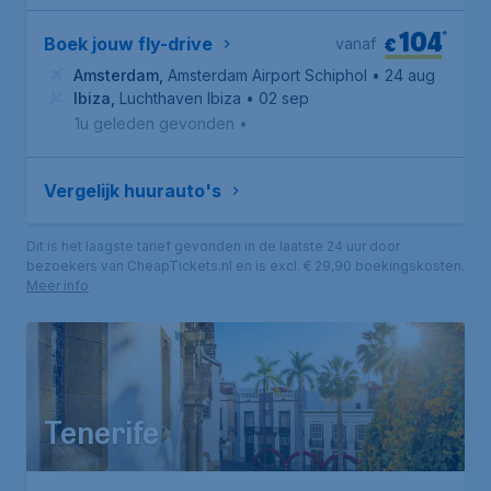
104
*
€
Boek jouw fly-drive
vanaf
Amsterdam
,
Amsterdam Airport Schiphol
• 24 aug
Ibiza
,
Luchthaven Ibiza
• 02 sep
1u geleden gevonden
•
Vergelijk huurauto's
Dit is het laagste tarief gevonden in de laatste 24 uur door
bezoekers van CheapTickets.nl en is excl. € 29,90 boekingskosten.
Meer info
Tenerife