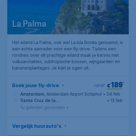
La Palma
Het eiland La Palma, ook wel
La Isla Bonita
genoemd, is
een echte aanrader voor een fly-drive. Tijdens een
rondreis over dit prachtige eiland maak je kennis met
vulkaanvlaktes, subtropische bossen, wijngaarden en
bananenplantages. Je kijkt je ogen uit.
189
*
€
Boek jouw fly-drive
vanaf
Amsterdam
,
Amsterdam Airport Schiphol
• 04 feb
Santa Cruz de la
• 13 feb
Palma
,
Aeropuerto de La Palma
1u geleden gevonden
•
Vergelijk huurauto's