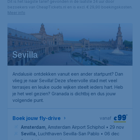
Dit is het laagste tarief gevonden in de laatste 24 uur door
bezoekers van CheapTickets.nl en is excl. € 29,90 boekingskosten.
Meer info
Sevilla
Andalusië ontdekken vanuit een ander startpunt? Dan
vlieg je naar Sevilla! Deze sfeervolle stad met veel
terrasjes en leuke oude wijken steelt ieders hart. Heb
je het wel gezien? Granada is dichtbij en dus jouw
volgende punt.
99
*
€
Boek jouw fly-drive
vanaf
Amsterdam
,
Amsterdam Airport Schiphol
• 29 nov
Sevilla
,
Luchthaven Sevilla-San Pablo
• 06 dec