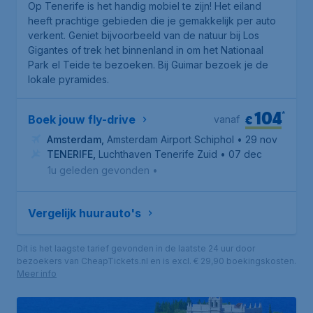
Op Tenerife is het handig mobiel te zijn! Het eiland
heeft prachtige gebieden die je gemakkelijk per auto
verkent. Geniet bijvoorbeeld van de natuur bij Los
Gigantes of trek het binnenland in om het
Nationaal
Park el Teide
te bezoeken. Bij Guimar bezoek je de
lokale pyramides.
104
*
€
Boek jouw fly-drive
vanaf
Amsterdam
,
Amsterdam Airport Schiphol
• 29 nov
TENERIFE
,
Luchthaven Tenerife Zuid
• 07 dec
1u geleden gevonden
•
Vergelijk huurauto's
Dit is het laagste tarief gevonden in de laatste 24 uur door
bezoekers van CheapTickets.nl en is excl. € 29,90 boekingskosten.
Meer info