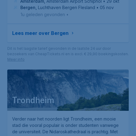
Amsterdam
,
Amsterdam Airport Schiphol
• 29 okt
Bergen
,
Luchthaven Bergen Flesland
• 05 nov
1u geleden gevonden
•
Lees meer over Bergen
Dit is het laagste tarief gevonden in de laatste 24 uur door
bezoekers van CheapTickets.nl en is excl. € 29,90 boekingskosten.
Meer info
Trondheim
Verder naar het noorden ligt Trondheim, een mooie
stad die vooral populair is onder studenten vanwege
de universiteit. De
Nidaroskathedraal
is prachtig. Met