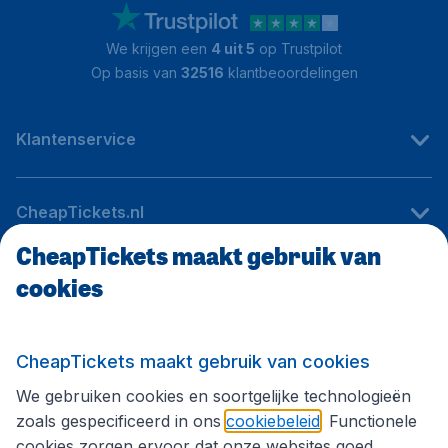
We krijgen een
4 uit 5
op Trustpilot
Op basis van
32516
klantbeoordelingen
Klantenservice
CheapTickets.nl
CheapTickets maakt gebruik van
cookies
Internationale sites
Volg CheapTickets.nl
CheapTickets maakt gebruik van cookies
We gebruiken cookies en soortgelijke technologieën
zoals gespecificeerd in ons
cookiebeleid
. Functionele
cookies zorgen ervoor dat onze websites goed