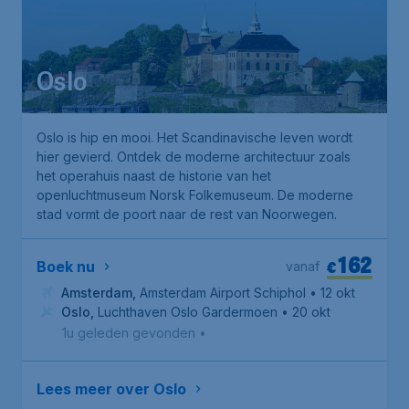
Oslo
Oslo is hip en mooi. Het Scandinavische leven wordt
hier gevierd. Ontdek de moderne architectuur zoals
het operahuis naast de historie van het
openluchtmuseum
Norsk Folkemuseum
. De moderne
stad vormt de poort naar de rest van Noorwegen.
162
€
Boek nu
vanaf
Amsterdam
,
Amsterdam Airport Schiphol
• 12 okt
Oslo
,
Luchthaven Oslo Gardermoen
• 20 okt
1u geleden gevonden
•
Lees meer over Oslo