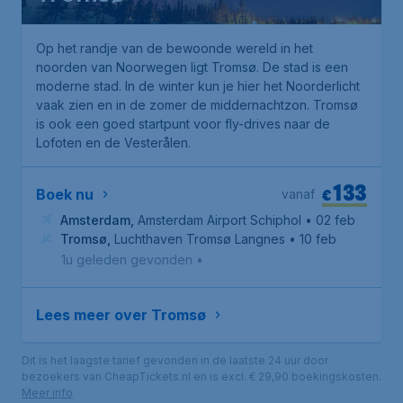
Op het randje van de bewoonde wereld in het
noorden van Noorwegen ligt Tromsø. De stad is een
moderne stad. In de winter kun je hier het Noorderlicht
vaak zien en in de zomer de middernachtzon. Tromsø
is ook een goed startpunt voor fly-drives naar de
Lofoten en de Vesterålen.
133
€
Boek nu
vanaf
Amsterdam
,
Amsterdam Airport Schiphol
• 02 feb
Tromsø
,
Luchthaven Tromsø Langnes
• 10 feb
1u geleden gevonden
•
Lees meer over Tromsø
Dit is het laagste tarief gevonden in de laatste 24 uur door
bezoekers van CheapTickets.nl en is excl. € 29,90 boekingskosten.
Meer info