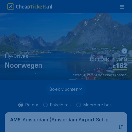
Fly-Drives
zoals Oslo, al vanaf
162
*
Noorwegen
€
*excl. € 29,90 boekingskosten.
Boek vluchten
Retour
Enkele reis
Meerdere best.
Amsterdam (Amsterdam Airport Schipho
AMS
l), Nederland