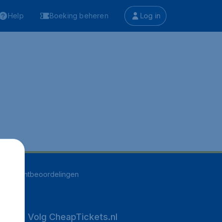
Help
Boeking beheren
Log in
528
klantbeoordelingen
Volg CheapTickets.nl