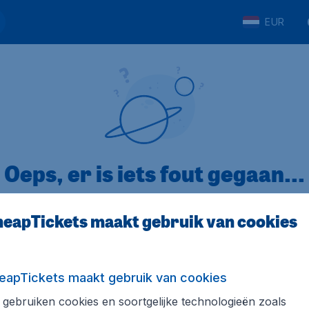
EUR
Oeps, er is iets fout gegaan...
eapTickets maakt gebruik van cookies
p Trustpilot
Op basis van
32
eapTickets maakt gebruik van cookies
gebruiken cookies en soortgelijke technologieën zoals
ickets.nl
Internationale sites