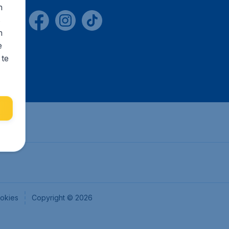
n
s
n
e
 te
okies
Copyright © 2026