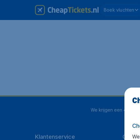
Boek vluchten
Ch
We krijgen een
4 uit 5
o
Ch
We 
Klantenservice
CheapT