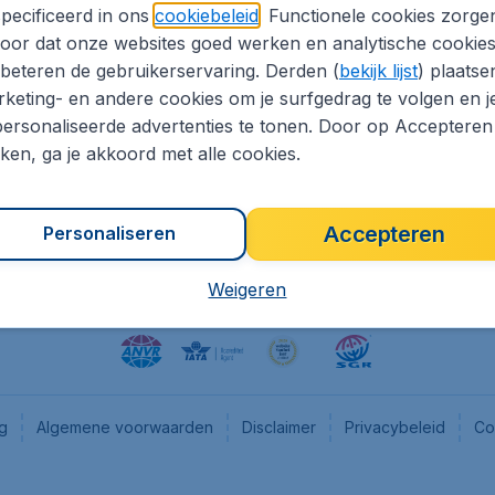
pecificeerd in ons
cookiebeleid
. Functionele cookies zorge
eapTickets.nl
CheapTickets.be
oor dat onze websites goed werken en analytische cookie
he informatie
Flugladen.de
beteren de gebruikerservaring. Derden (
bekijk lijst
) plaatse
CheapTickets.ch
keting- en andere cookies om je surfgedrag te volgen en j
ersonaliseerde advertenties te tonen. Door op Accepteren
es
CheapTickets.sg
kken, ga je akkoord met alle cookies.
en pers
Accepteren
Personaliseren
Weigeren
ng
Algemene voorwaarden
Disclaimer
Privacybeleid
Co