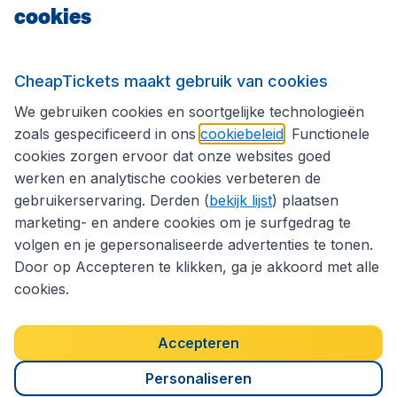
cookies
Internationale sites
Volg CheapTickets.nl
CheapTickets maakt gebruik van cookies
We gebruiken cookies en soortgelijke technologieën
zoals gespecificeerd in ons
cookiebeleid
. Functionele
cookies zorgen ervoor dat onze websites goed
werken en analytische cookies verbeteren de
gebruikerservaring. Derden (
bekijk lijst
) plaatsen
marketing- en andere cookies om je surfgedrag te
volgen en je gepersonaliseerde advertenties te tonen.
Door op Accepteren te klikken, ga je akkoord met alle
cookies.
Toegankelijkheidsverklaring
Algemene voorwaarden
Disclaimer
Privacybeleid
Cookies
Accepteren
Copyright © 2026
Personaliseren