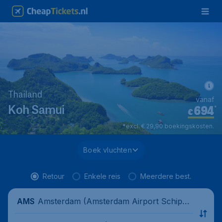
Thailand
vanaf
694
*
Koh Samui
€
*excl. € 29,90 boekingskosten.
Boek vluchten
Retour
Enkele reis
Meerdere best.
Amsterdam (Amsterdam Airport Schipho
AMS
l), Nederland