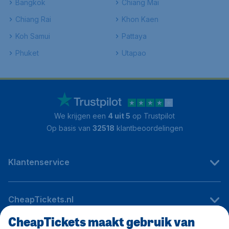
Bangkok
Chiang Mai
Chiang Rai
Khon Kaen
Koh Samui
Pattaya
Phuket
Utapao
We krijgen een
4 uit 5
op Trustpilot
Op basis van
32518
klantbeoordelingen
Klantenservice
CheapTickets.nl
CheapTickets maakt gebruik van