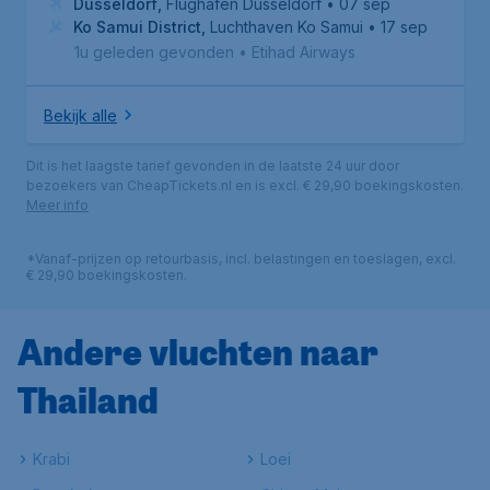
Düsseldorf
,
Flughafen Düsseldorf
• 07 sep
Ko Samui District
,
Luchthaven Ko Samui
• 17 sep
1u geleden gevonden
•
Etihad Airways
Bekijk alle
Dit is het laagste tarief gevonden in de laatste 24 uur door
bezoekers van CheapTickets.nl en is excl. € 29,90 boekingskosten.
Meer info
*Vanaf-prijzen op retourbasis, incl. belastingen en toeslagen, excl.
€ 29,90 boekingskosten.
Andere vluchten naar
Thailand
Krabi
Loei