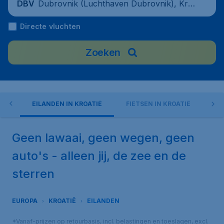
Dubrovnik (Luchthaven Dubrovnik), Kro
DBV
atië
Directe vluchten
Zoeken
TIË
EILANDEN IN KROATIË
FIETSEN IN KROATIË
ST
Geen lawaai, geen wegen, geen
auto's - alleen jij, de zee en de
sterren
EUROPA
KROATIË
EILANDEN
*Vanaf-prijzen op retourbasis, incl. belastingen en toeslagen, excl.