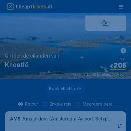
Ontdek de eilanden van
v.a.
205
*
Kroatië
€
*excl. € 29,90 boekingskosten.
Boek vluchten
Retour
Enkele reis
Meerdere best.
Amsterdam (Amsterdam Airport Schipho
AMS
l), Nederland