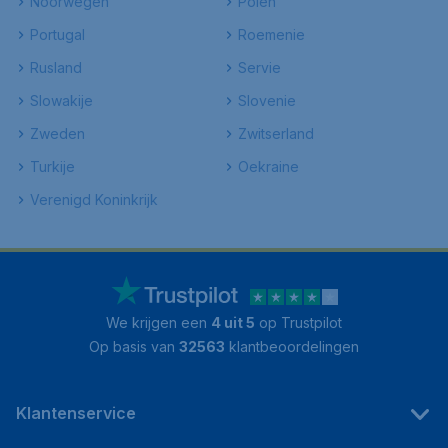
Noorwegen
Polen
Portugal
Roemenie
Rusland
Servie
Slowakije
Slovenie
Zweden
Zwitserland
Turkije
Oekraine
Verenigd Koninkrijk
We krijgen een
4 uit 5
op Trustpilot
Op basis van
32563
klantbeoordelingen
Klantenservice