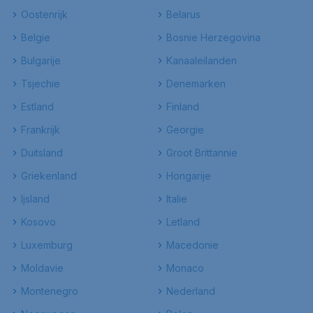
Oostenrijk
Belarus
Belgie
Bosnie Herzegovina
Bulgarije
Kanaaleilanden
Tsjechie
Denemarken
Estland
Finland
Frankrijk
Georgie
Duitsland
Groot Brittannie
Griekenland
Hongarije
Ijsland
Italie
Kosovo
Letland
Luxemburg
Macedonie
Moldavie
Monaco
Montenegro
Nederland