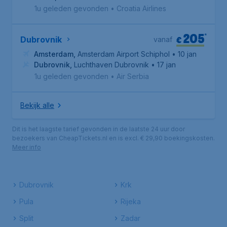
1u geleden gevonden
•
Croatia Airlines
205
*
€
Dubrovnik
vanaf
Amsterdam
,
Amsterdam Airport Schiphol
• 10 jan
Dubrovnik
,
Luchthaven Dubrovnik
• 17 jan
1u geleden gevonden
•
Air Serbia
Bekijk alle
Dit is het laagste tarief gevonden in de laatste 24 uur door
bezoekers van CheapTickets.nl en is excl. € 29,90 boekingskosten.
Meer info
Dubrovnik
Krk
Pula
Rijeka
Split
Zadar