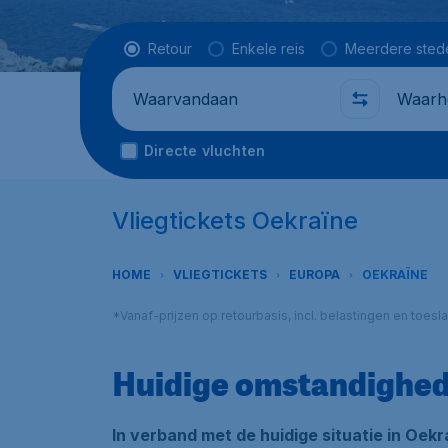
Vluchttype
Retour
Enkele reis
Meerdere sted
Waarvandaan
Waarhe
Directe vluchten
Vliegtickets Oekraïne
HOME
VLIEGTICKETS
EUROPA
OEKRAÏNE
*Vanaf-prijzen op retourbasis, incl. belastingen en toes
Huidige omstandighe
In verband met de huidige situatie in Oekr