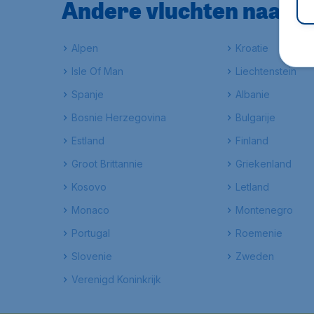
Andere vluchten naar 
Alpen
Kroatie
Isle Of Man
Liechtenstein
Spanje
Albanie
Bosnie Herzegovina
Bulgarije
Estland
Finland
Groot Brittannie
Griekenland
Kosovo
Letland
Monaco
Montenegro
Portugal
Roemenie
Slovenie
Zweden
Verenigd Koninkrijk