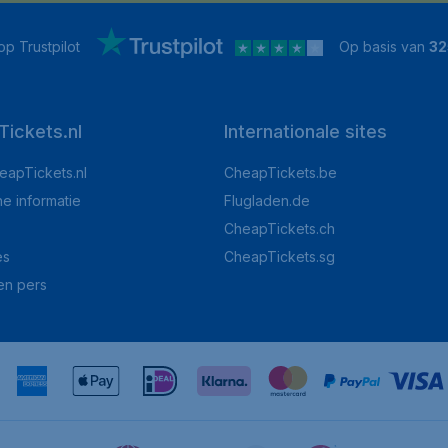
p Trustpilot
Op basis van
32
ickets.nl
Internationale sites
eapTickets.nl
CheapTickets.be
he informatie
Flugladen.de
CheapTickets.ch
es
CheapTickets.sg
en pers