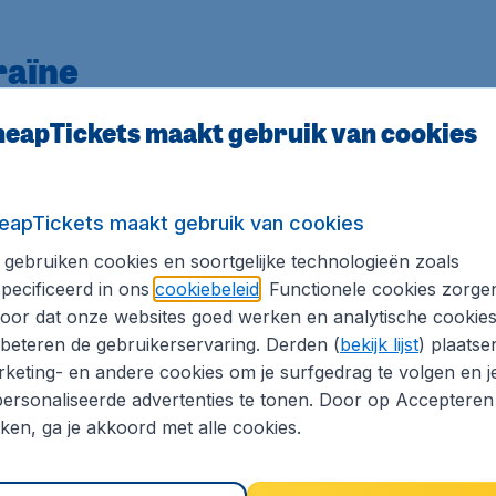
raïne
eapTickets maakt gebruik van cookies
ijs? Vergelijk diverse bedragen van diverse aanbieders vo
elijkingssite die vele Nederlanders naar Oekraïne heeft bege
 zult vergeten.
eapTickets maakt gebruik van cookies
den en locaties die u binnen Europa tegen een goedkope pri
kets online bij CheapTickets.nl en u gaat een fantastische v
gebruiken cookies en soortgelijke technologieën zoals
pecificeerd in ons
cookiebeleid
. Functionele cookies zorge
oor dat onze websites goed werken en analytische cookie
sk
Donetsk
Kherson
beteren de gebruikerservaring. Derden (
bekijk lijst
) plaatse
Zaporozhye
keting- en andere cookies om je surfgedrag te volgen en j
ersonaliseerde advertenties te tonen. Door op Accepteren
kken, ga je akkoord met alle cookies.
lagen, excl. € 29,90 boekingskosten.