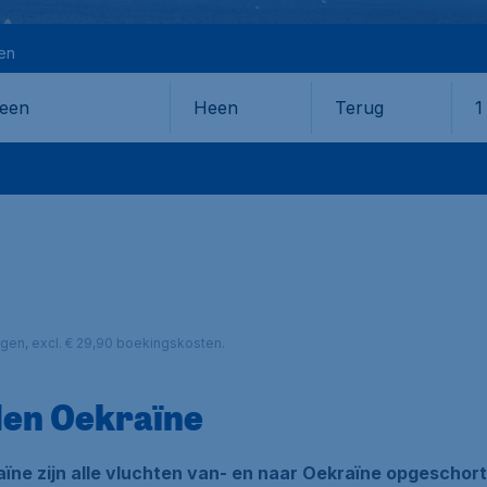
en
Heen
Terug
1
en
lagen, excl. € 29,90 boekingskosten.
den Oekraïne
aïne zijn alle vluchten van- en naar Oekraïne opgeschort