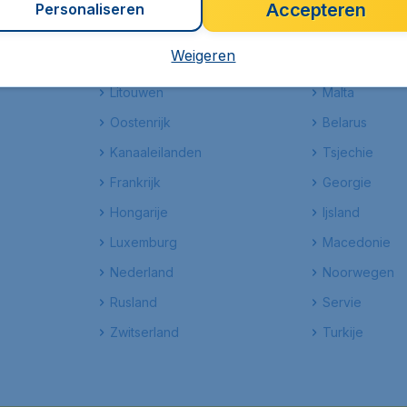
Europa
Accepteren
Personaliseren
Weigeren
Faeroer Eilanden
Gibraltar
Litouwen
Malta
Oostenrijk
Belarus
Kanaaleilanden
Tsjechie
Frankrijk
Georgie
Hongarije
Ijsland
Luxemburg
Macedonie
Nederland
Noorwegen
Rusland
Servie
Zwitserland
Turkije