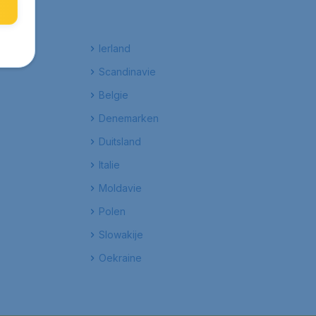
Ierland
Scandinavie
Belgie
Denemarken
Duitsland
Italie
Moldavie
Polen
Slowakije
Oekraine