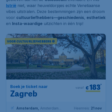
Istrië
niet, waar heuveldorpjes echte
Venetiaanse
vibes
uitstralen. Deze bestemmingen zijn een droom
voor
cultuurliefhebbers—geschiedenis
,
esthetiek
en
Insta-waardige
uitzichten in één trip!
VOOR CULTUURLIEFHEBBERS 🧭
183
*
Boek je ticket naar
€
vanaf
Zagreb
Amsterdam
,
Amsterdam
Heenreis:
21 nov