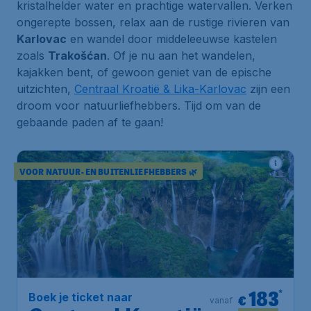
kristalhelder water en prachtige watervallen. Verken
ongerepte bossen, relax aan de rustige rivieren van
Karlovac
en wandel door middeleeuwse kastelen
zoals
Trakošćan
. Of je nu aan het wandelen,
kajakken bent, of gewoon geniet van de epische
uitzichten,
Centraal Kroatië & Lika-Karlovac
zijn een
droom voor natuurliefhebbers. Tijd om van de
gebaande paden af te gaan!
VOOR NATUUR- EN BUITENLIEFHEBBERS 🌿
183
*
Boek je ticket naar
€
vanaf