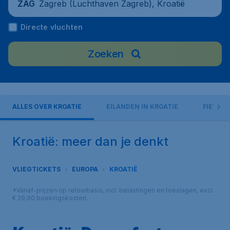
Zagreb (Luchthaven Zagreb), Kroatië
ZAG
Directe vluchten
Zoeken
ALLES OVER KROATIË
EILANDEN IN KROATIË
FIETSEN
Kroatië: meer dan je denkt
VLIEGTICKETS
EUROPA
KROATIË
*Vanaf-prijzen op retourbasis, incl. belastingen en toeslagen, excl.
€ 29,90 boekingskosten.