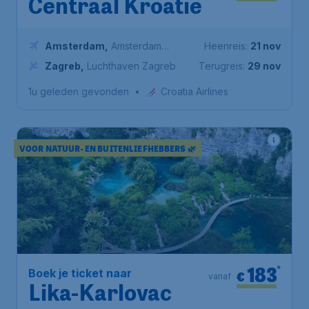
Centraal Kroatië
Amsterdam
,
Amsterdam
Heenreis:
21 nov
Airport Schiphol
Zagreb
,
Luchthaven Zagreb
Terugreis:
29 nov
1u geleden gevonden
•
Croatia Airlines
VOOR NATUUR- EN BUITENLIEFHEBBERS 🌿
183
*
Boek je ticket naar
€
vanaf
Lika-Karlovac