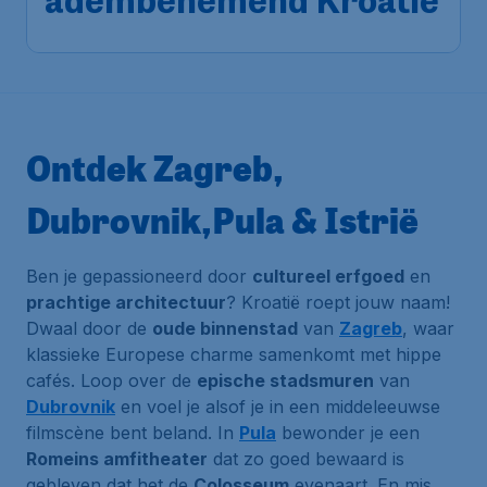
adembenemend Kroatië
Ontdek Zagreb,
Dubrovnik,Pula & Istrië
Ben je gepassioneerd door
cultureel erfgoed
en
prachtige architectuur
? Kroatië roept jouw naam!
Dwaal door de
oude binnenstad
van
Zagreb
, waar
klassieke
Europese charme
samenkomt met hippe
cafés. Loop over de
epische stadsmuren
van
Dubrovnik
en voel je alsof je in een middeleeuwse
filmscène bent beland. In
Pula
bewonder je een
Romeins amfitheater
dat zo goed bewaard is
gebleven dat het de
Colosseum
evenaart. En mis