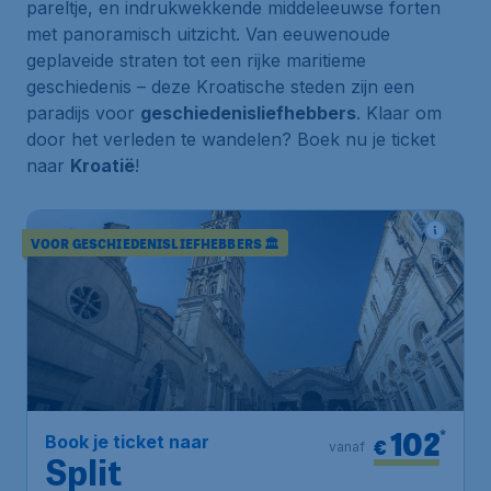
pareltje
, en indrukwekkende middeleeuwse forten
met panoramisch uitzicht. Van eeuwenoude
geplaveide straten tot een rijke maritieme
geschiedenis – deze Kroatische steden zijn een
paradijs voor
geschiedenisliefhebbers
. Klaar om
door het verleden te wandelen? Boek nu je ticket
naar
Kroatië
!
VOOR GESCHIEDENISLIEFHEBBERS 🏛️
102
*
Book je ticket naar
€
vanaf
Split