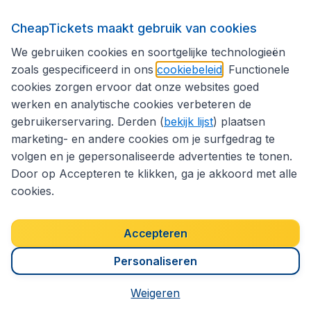
1101 km (Amsterdam -
Afstand
Zagreb)
CheapTickets maakt gebruik van cookies
We gebruiken cookies en soortgelijke technologieën
1:52:34 (Amsterdam -
Gemiddelde vluchttijd
Zagreb)
zoals gespecificeerd in ons
cookiebeleid
. Functionele
cookies zorgen ervoor dat onze websites goed
werken en analytische cookies verbeteren de
Lokale munteenheid
De Euro (€).
gebruikerservaring. Derden (
bekijk lijst
) plaatsen
marketing- en andere cookies om je surfgedrag te
10.9°C (jaarlijks
Temperatuur
***
volgen en je gepersonaliseerde advertenties te tonen.
gemiddelde)
Door op Accepteren te klikken, ga je akkoord met alle
cookies.
0.0h (referentietijdzone:
Tijdsverschil
Europe/Zagreb)
Accepteren
* Gemiddelde prijs in de laatste 18 maanden (excl. boekingskosten
voor een retourvlucht vanuit Nederland)
Personaliseren
** Luchtvaartmaatschappijen die in de afgelopen 120 dagen
vluchten van Nederland naar Kroatië hebben uitgevoerd
Weigeren
*** Source: Average yearly temperature (1961-1990, Celsius) - by