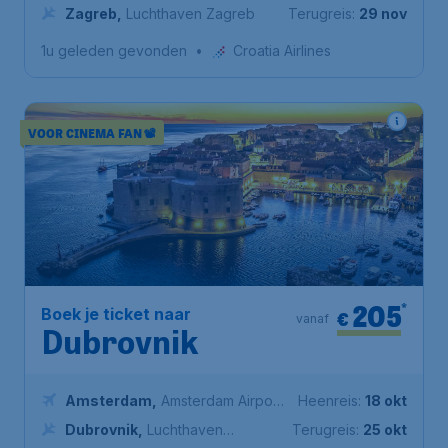
Airport Schiphol
Zagreb
,
Luchthaven Zagreb
Terugreis:
29 nov
1u geleden gevonden
•
Croatia Airlines
VOOR CINEMA FAN 📽️
205
*
Boek je ticket naar
€
vanaf
Dubrovnik
Amsterdam
,
Amsterdam Airport
Heenreis:
18 okt
Schiphol
Dubrovnik
,
Luchthaven
Terugreis:
25 okt