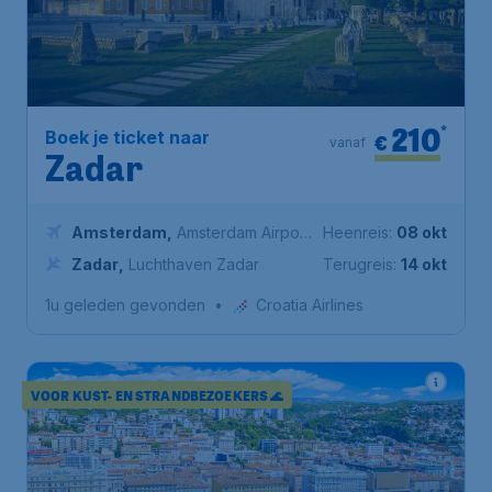
210
*
Boek je ticket naar
€
vanaf
Zadar
Amsterdam
,
Amsterdam Airport
Heenreis:
08 okt
Schiphol
Zadar
,
Luchthaven Zadar
Terugreis:
14 okt
1u geleden gevonden
•
Croatia Airlines
VOOR KUST- EN STRANDBEZOEKERS 🌊