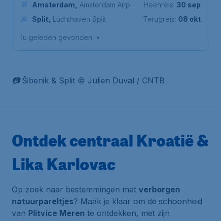
Amsterdam
,
Amsterdam Airport
Heenreis:
30 sep
Schiphol
Split
,
Luchthaven Split
Terugreis:
08 okt
1u geleden gevonden
•
📷 Šibenik & Split © Julien Duval / CNTB
Ontdek centraal Kroatië &
Lika Karlovac
Op zoek naar bestemmingen met
verborgen
natuurpareltjes
? Maak je klaar om de schoonheid
van
Plitvice Meren
te ontdekken, met zijn