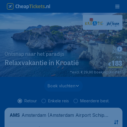
Ontsnap naar het paradijs
v.a.
183
*
Relaxvakantie in Kroatië
€
*excl. € 29,90 boekingskosten.
Boek vluchten
Retour
Enkele reis
Meerdere best.
Amsterdam (Amsterdam Airport Schipho
AMS
l), Nederland