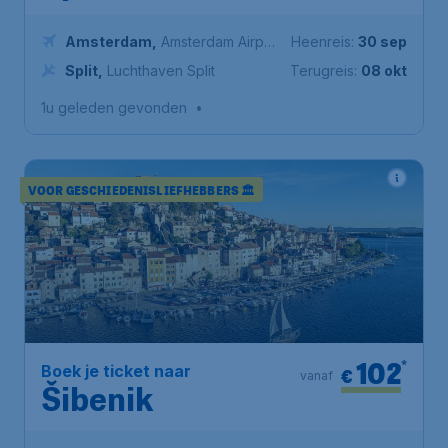
Amsterdam
,
Amsterdam Airport
Heenreis:
30 sep
Schiphol
Split
,
Luchthaven Split
Terugreis:
08 okt
1u geleden gevonden
•
VOOR GESCHIEDENISLIEFHEBBERS 🏛️
102
*
Boek je ticket naar
€
vanaf
Šibenik