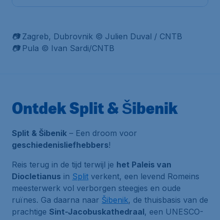
📷 Zagreb, Dubrovnik © Julien Duval / CNTB
📷 Pula © Ivan Sardi/CNTB
Ontdek Split & Šibenik
Split & Šibenik
– Een droom voor
geschiedenisliefhebbers
!
Reis terug in de tijd terwijl je
het Paleis van
Diocletianus
in
Split
verkent, een levend Romeins
meesterwerk vol verborgen steegjes en oude
ruïnes. Ga daarna naar
Šibenik
, de thuisbasis van de
prachtige
Sint-Jacobuskathedraal
, een
UNESCO-