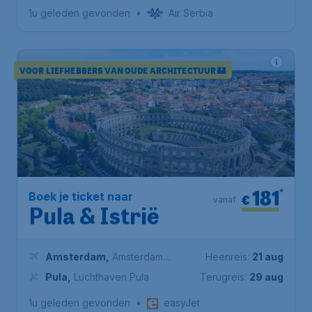
Dubrovnik
1u geleden gevonden
•
Air Serbia
VOOR LIEFHEBBERS VAN OUDE ARCHITECTUUR 🏰
181
*
Boek je ticket naar
€
vanaf
Pula & Istrië
Amsterdam
,
Amsterdam
Heenreis:
21 aug
Airport Schiphol
Pula
,
Luchthaven Pula
Terugreis:
29 aug
1u geleden gevonden
•
easyJet