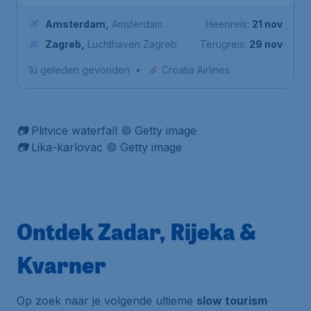
Amsterdam
,
Amsterdam
Heenreis:
21 nov
Airport Schiphol
Zagreb
,
Luchthaven Zagreb
Terugreis:
29 nov
1u geleden gevonden
•
Croatia Airlines
📷 Plitvice waterfall © Getty image
📷 Lika-karlovac © Getty image
Ontdek Zadar, Rijeka &
Kvarner
Op zoek naar je volgende ultieme
slow tourism