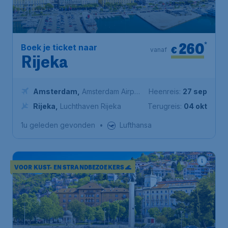
260
*
Boek je ticket naar
€
vanaf
Rijeka
Amsterdam
,
Amsterdam Airport
Heenreis:
27 sep
Schiphol
Rijeka
,
Luchthaven Rijeka
Terugreis:
04 okt
1u geleden gevonden
•
Lufthansa
VOOR KUST- EN STRANDBEZOEKERS 🌊