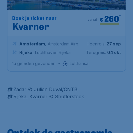
260
*
Boek je ticket naar
€
vanaf
Kvarner
Amsterdam
,
Amsterdam Airport
Heenreis:
27 sep
Schiphol
Rijeka
,
Luchthaven Rijeka
Terugreis:
04 okt
1u geleden gevonden
•
Lufthansa
📷 Zadar © Julien Duval/CNTB
📷 Rijeka, Kvarner © Shutterstock
Ontdek de gastronomie