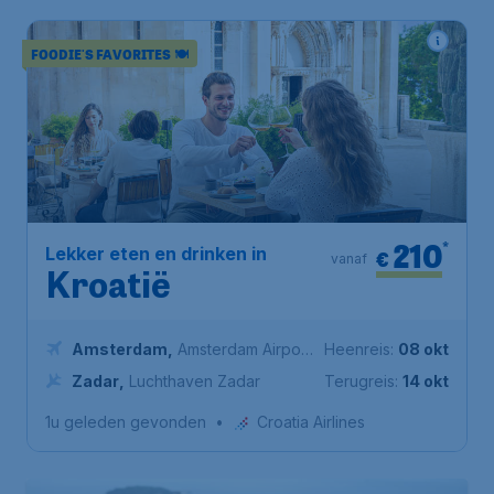
FOODIE'S FAVORITES 🍽️
210
*
Lekker eten en drinken in
€
vanaf
Kroatië
Amsterdam
,
Amsterdam Airport
Heenreis:
08 okt
Schiphol
Zadar
,
Luchthaven Zadar
Terugreis:
14 okt
1u geleden gevonden
•
Croatia Airlines