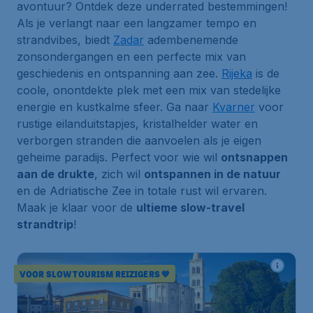
avontuur? Ontdek deze underrated bestemmingen!
Als je verlangt naar een langzamer tempo en
strandvibes, biedt
Zadar
adembenemende
zonsondergangen en een perfecte mix van
geschiedenis en ontspanning aan zee.
Rijeka
is de
coole, onontdekte plek met een mix van stedelijke
energie en kustkalme sfeer. Ga naar
Kvarner
voor
rustige eilanduitstapjes, kristalhelder water en
verborgen stranden die aanvoelen als je eigen
geheime paradijs. Perfect voor wie wil
ontsnappen
aan de drukte
, zich wil
ontspannen in de natuur
en de
Adriatische Zee
in totale rust wil ervaren.
Maak je klaar voor de
ultieme slow-travel
strandtrip
!
VOOR SLOW TOURISM REIZIGERS 💙