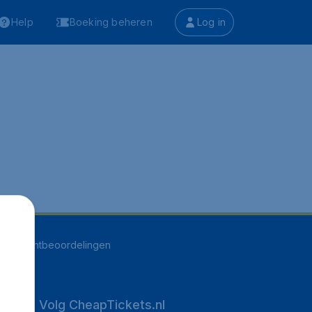
Help
Boeking beheren
Log in
560
klantbeoordelingen
Volg CheapTickets.nl