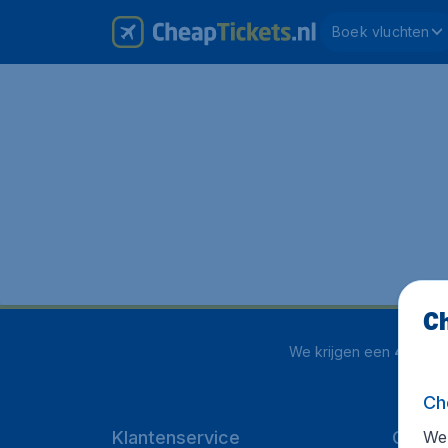
Boek vluchten
Ch
We krijgen een
4 uit 5
o
Ch
We 
Klantenservice
CheapT