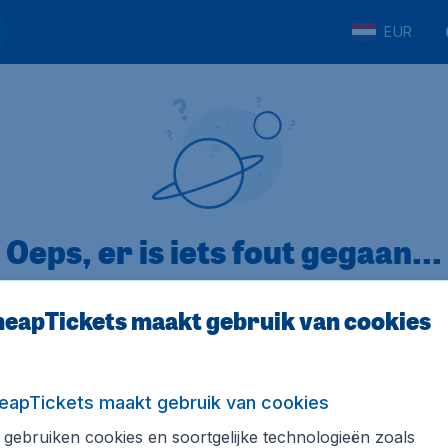
EUR
Oeps, er is iets fout gegaan...
eapTickets maakt gebruik van cookies
p Trustpilot
Op basis van
32
eapTickets maakt gebruik van cookies
gebruiken cookies en soortgelijke technologieën zoals
ickets.nl
Internationale sites