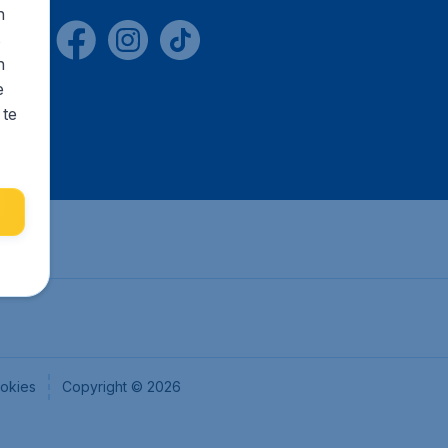
n
s
n
e
 te
okies
Copyright © 2026