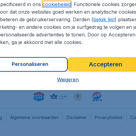
pecificeerd in ons
cookiebeleid
. Functionele cookies zorge
eapTickets.nl
CheapTickets.be
oor dat onze websites goed werken en analytische cookie
he informatie
Flugladen.de
beteren de gebruikerservaring. Derden (
bekijk lijst
) plaatse
CheapTickets.ch
keting- en andere cookies om je surfgedrag te volgen en j
ersonaliseerde advertenties te tonen. Door op Accepteren
es
CheapTickets.sg
kken, ga je akkoord met alle cookies.
en pers
Accepteren
Personaliseren
Weigeren
ng
Algemene voorwaarden
Disclaimer
Privacybeleid
Co