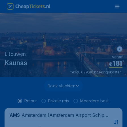
Litouwen
vanaf
181
*
Kaunas
€
*excl. € 29,90 boekingskosten.
Boek vluchten
Retour
Enkele reis
Meerdere best.
Amsterdam (Amsterdam Airport Schipho
AMS
l), Nederland