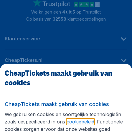
We krijgen een
4 uit 5
op Trustpilot
Op basis van
32558
klantbeoordelingen
Klantenservice
CheapTickets.nl
CheapTickets maakt gebruik van
cookies
Internationale sites
Volg CheapTickets.nl
CheapTickets maakt gebruik van cookies
We gebruiken cookies en soortgelijke technologieën
zoals gespecificeerd in ons
cookiebeleid
. Functionele
cookies zorgen ervoor dat onze websites goed