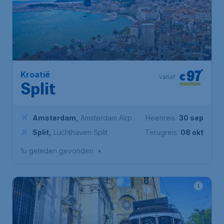
97
*
Kroatië
€
vanaf
Split
Amsterdam
,
Amsterdam Airport
Heenreis:
30 sep
Schiphol
Split
,
Luchthaven Split
Terugreis:
08 okt
1u geleden gevonden
•