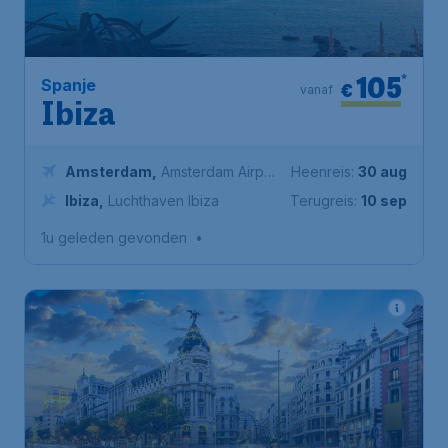
105
*
Spanje
€
vanaf
Ibiza
Amsterdam
,
Amsterdam Airport
Heenreis:
30 aug
Schiphol
Ibiza
,
Luchthaven Ibiza
Terugreis:
10 sep
1u geleden gevonden
•