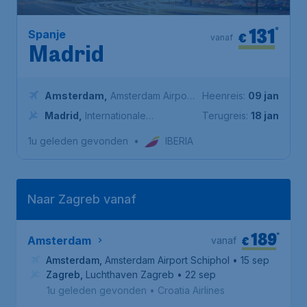
131
*
Spanje
€
vanaf
Madrid
Amsterdam
,
Amsterdam Airport
Heenreis:
09 jan
Schiphol
Madrid
,
Internationale
Terugreis:
18 jan
Luchthaven Adolfo Suárez
1u geleden gevonden
•
IBERIA
Madrid-Barajas
Naar Zagreb vanaf
189
*
€
Amsterdam
vanaf
Amsterdam
,
Amsterdam Airport Schiphol
• 15 sep
Zagreb
,
Luchthaven Zagreb
• 22 sep
1u geleden gevonden
•
Croatia Airlines