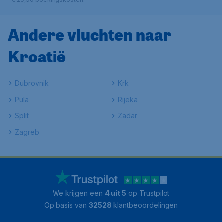
Andere vluchten naar
Kroatië
Dubrovnik
Krk
Pula
Rijeka
Split
Zadar
Zagreb
We krijgen een
4 uit 5
op Trustpilot
Op basis van
32528
klantbeoordelingen