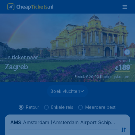
Je ticket naar
vanaf
189
*
Zagreb
€
*excl. € 29,90 boekingskosten.
Boek vluchten
Retour
Enkele reis
Meerdere best.
Amsterdam (Amsterdam Airport Schipho
AMS
l), Nederland