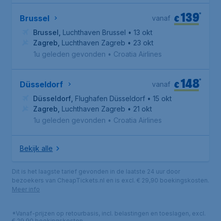
139
*
€
Brussel
vanaf
Brussel
,
Luchthaven Brussel
• 13 okt
Zagreb
,
Luchthaven Zagreb
• 23 okt
1u geleden gevonden
•
Croatia Airlines
148
*
€
Düsseldorf
vanaf
Düsseldorf
,
Flughafen Düsseldorf
• 15 okt
Zagreb
,
Luchthaven Zagreb
• 21 okt
1u geleden gevonden
•
Croatia Airlines
Bekijk alle
Dit is het laagste tarief gevonden in de laatste 24 uur door
bezoekers van CheapTickets.nl en is excl. € 29,90 boekingskosten.
Meer info
*Vanaf-prijzen op retourbasis, incl. belastingen en toeslagen, excl.
€ 29,90 boekingskosten.