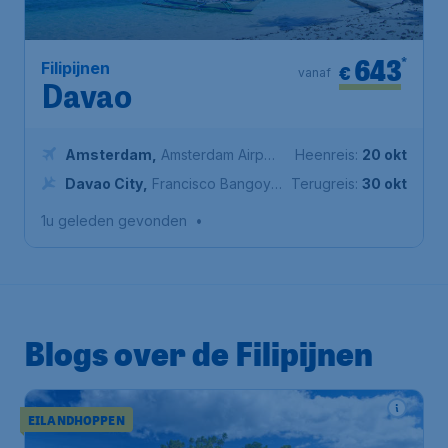
643
*
Filipijnen
€
vanaf
Davao
Amsterdam
,
Amsterdam Airport
Heenreis:
20 okt
Schiphol
Davao City
,
Francisco Bangoy
Terugreis:
30 okt
International Airport
1u geleden gevonden
•
Blogs over de Filipijnen
EILANDHOPPEN