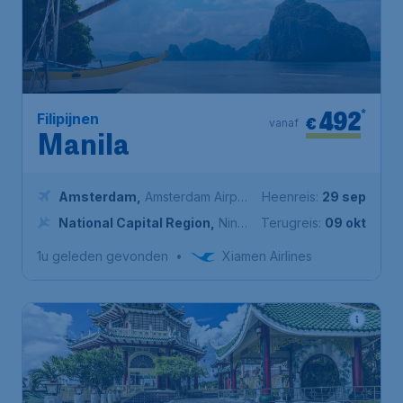
492
*
Filipijnen
€
vanaf
Manila
Amsterdam
,
Amsterdam Airport
Heenreis:
29 sep
Schiphol
National Capital Region
,
Ninoy
Terugreis:
09 okt
Aquino International Airport
1u geleden gevonden
•
Xiamen Airlines