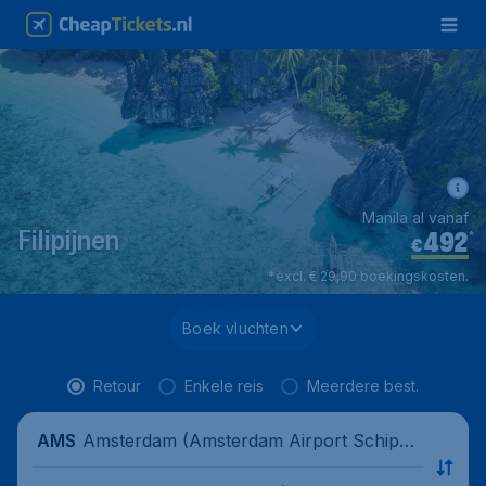
Manila al vanaf
492
*
Filipijnen
€
*excl. € 29,90 boekingskosten.
Boek vluchten
Retour
Enkele reis
Meerdere best.
Amsterdam (Amsterdam Airport Schipho
AMS
l), Nederland