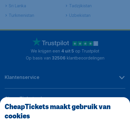
Sri Lanka
Tadzjikistan
Turkmenistan
Uzbekistan
We krijgen een
4 uit 5
op Trustpilot
Op basis van
32506
klantbeoordelingen
Klantenservice
CheapTickets.nl
CheapTickets maakt gebruik van
cookies
Internationale sites