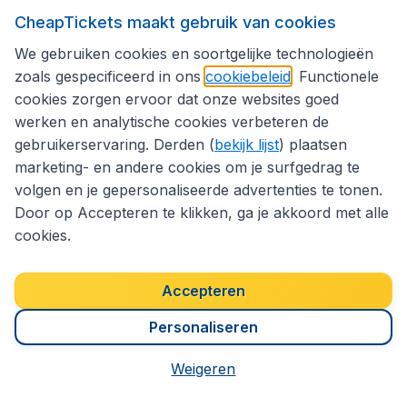
CheapTickets maakt gebruik van cookies
Volg CheapTickets.nl
We gebruiken cookies en soortgelijke technologieën
zoals gespecificeerd in ons
cookiebeleid
. Functionele
cookies zorgen ervoor dat onze websites goed
werken en analytische cookies verbeteren de
gebruikerservaring. Derden (
bekijk lijst
) plaatsen
marketing- en andere cookies om je surfgedrag te
volgen en je gepersonaliseerde advertenties te tonen.
Door op Accepteren te klikken, ga je akkoord met alle
cookies.
Toegankelijkheidsverklaring
Algemene voorwaarden
Accepteren
Disclaimer
Privacybeleid
Cookies
Copyright © 2026
Personaliseren
Weigeren