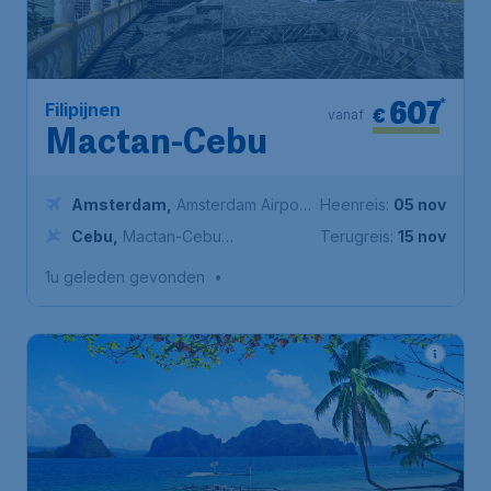
607
*
Filipijnen
€
vanaf
Mactan-Cebu
Amsterdam
,
Amsterdam Airport
Heenreis:
05 nov
Schiphol
Cebu
,
Mactan-Cebu
Terugreis:
15 nov
International Airport
1u geleden gevonden
•