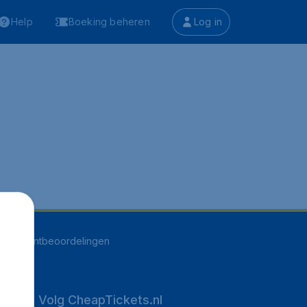
Help
Boeking beheren
Log in
494
klantbeoordelingen
Volg CheapTickets.nl