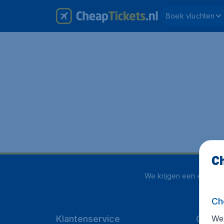
Boek vluchten
Ch
We krijgen een
4 uit 5
o
Ch
We 
Klantenservice
CheapT