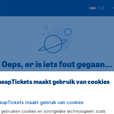
EUR
Oeps, er is iets fout gegaan...
eapTickets maakt gebruik van cookies
p Trustpilot
Op basis van
32
eapTickets maakt gebruik van cookies
gebruiken cookies en soortgelijke technologieën zoals
ickets.nl
Internationale sites