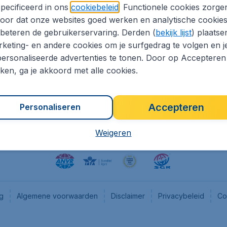
pecificeerd in ons
cookiebeleid
. Functionele cookies zorge
eapTickets.nl
CheapTickets.be
oor dat onze websites goed werken en analytische cookie
he informatie
Flugladen.de
beteren de gebruikerservaring. Derden (
bekijk lijst
) plaatse
CheapTickets.ch
keting- en andere cookies om je surfgedrag te volgen en j
ersonaliseerde advertenties te tonen. Door op Accepteren
es
CheapTickets.sg
kken, ga je akkoord met alle cookies.
en pers
Accepteren
Personaliseren
Weigeren
ng
Algemene voorwaarden
Disclaimer
Privacybeleid
Co