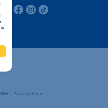
n
s
n
e
 te
okies
Copyright © 2026