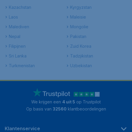
Kazachstan
Kyrgyzstan
Laos
Maleisie
Malediven
Mongolie
Nepal
Pakistan
Filipijnen
Zuid Korea
Sri Lanka
Tadzjikistan
Turkmenistan
Uzbekistan
We krijgen een
4 uit 5
op Trustpilot
Op basis van
32560
klantbeoordelingen
Klantenservice