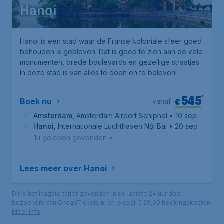
Hanoi
Hanoi is een stad waar de Franse koloniale sfeer goed
behouden is gebleven. Dat is goed te zien aan de vele
monumenten, brede boulevards en gezellige straatjes.
In deze stad is van alles te doen en te beleven!
545
*
€
Boek nu
vanaf
Amsterdam
,
Amsterdam Airport Schiphol
• 10 sep
Hanoi
,
Internationale Luchthaven Nội Bài
• 20 sep
1u geleden gevonden
•
Lees meer over Hanoi
Dit is het laagste tarief gevonden in de laatste 24 uur door
bezoekers van CheapTickets.nl en is excl. € 29,90 boekingskosten.
Meer info