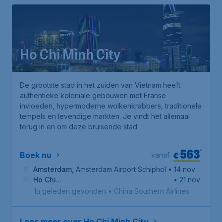
Ho Chi Minh City
De grootste stad in het zuiden van Vietnam heeft
authentieke koloniale gebouwen met Franse
invloeden, hypermoderne wolkenkrabbers, traditionele
tempels en levendige markten. Je vindt het allemaal
terug in en om deze bruisende stad.
563
*
€
Boek nu
vanaf
Amsterdam
,
Amsterdam Airport Schiphol
• 14 nov
Ho Chi
• 21 nov
Minhstad
,
Internationale luchthaven Tan Son Nhat
1u geleden gevonden
•
China Southern Airlines
Lees meer over Ho Chi Minh City