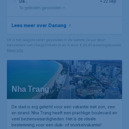
Da
• 22 sep
Nang
,
Internationale Luchthaven Đà Nẵng
1u geleden gevonden
•
Lees meer over Danang
Dit is het laagste tarief gevonden in de laatste 24 uur door
bezoekers van CheapTickets.nl en is excl. € 29,90 boekingskosten.
Meer info
Nha Trang
De stad is erg geliefd voor een vakantie met zon, zee
en strand. Nha Trang heeft een prachtige boulevard en
veel bezienswaardigheden. Het is de ideale
bestemming voor een duik- of snorkelvakantie!