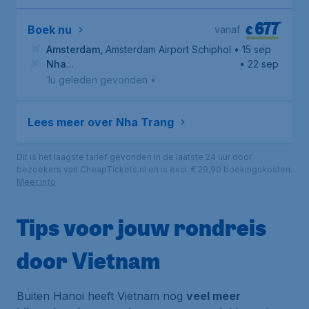
677
*
€
Boek nu
vanaf
Amsterdam
,
Amsterdam Airport Schiphol
• 15 sep
Nha
• 22 sep
Trang
,
Internationale Luchthaven Cam Ranh
1u geleden gevonden
•
Lees meer over Nha Trang
Dit is het laagste tarief gevonden in de laatste 24 uur door
bezoekers van CheapTickets.nl en is excl. € 29,90 boekingskosten.
Meer info
Tips voor jouw rondreis
door Vietnam
Buiten Hanoi heeft Vietnam nog
veel meer