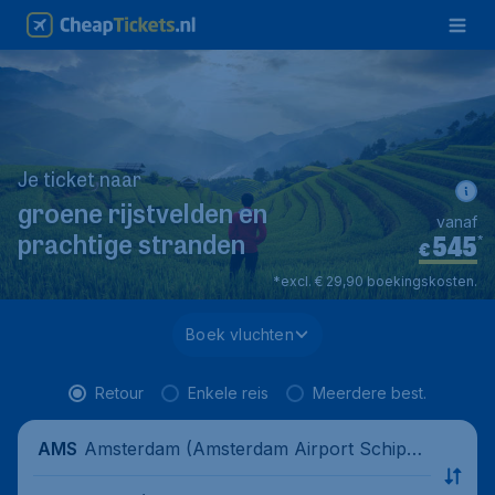
Je ticket naar
groene rijstvelden en
vanaf
545
*
prachtige stranden
€
*excl. € 29,90 boekingskosten.
Boek vluchten
Retour
Enkele reis
Meerdere best.
Amsterdam (Amsterdam Airport Schipho
AMS
l), Nederland