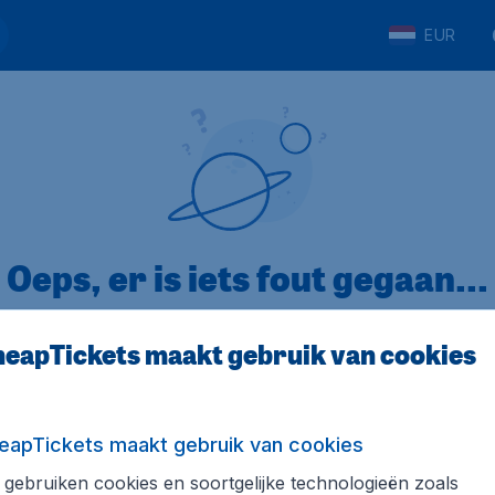
EUR
Oeps, er is iets fout gegaan...
eapTickets maakt gebruik van cookies
p Trustpilot
Op basis van
32
eapTickets maakt gebruik van cookies
gebruiken cookies en soortgelijke technologieën zoals
ickets.nl
Internationale sites