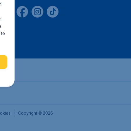
n
s
n
e
 te
okies
Copyright © 2026