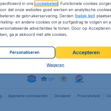
pecificeerd in ons
cookiebeleid
. Functionele cookies zorge
eapTickets.nl
CheapTickets.be
oor dat onze websites goed werken en analytische cookie
he informatie
Flugladen.de
beteren de gebruikerservaring. Derden (
bekijk lijst
) plaatse
CheapTickets.ch
keting- en andere cookies om je surfgedrag te volgen en j
ersonaliseerde advertenties te tonen. Door op Accepteren
es
CheapTickets.sg
kken, ga je akkoord met alle cookies.
en pers
Accepteren
Personaliseren
Weigeren
ng
Algemene voorwaarden
Disclaimer
Privacybeleid
Co