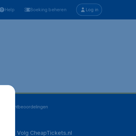
Help
Boeking beheren
Log in
537
klantbeoordelingen
Volg CheapTickets.nl