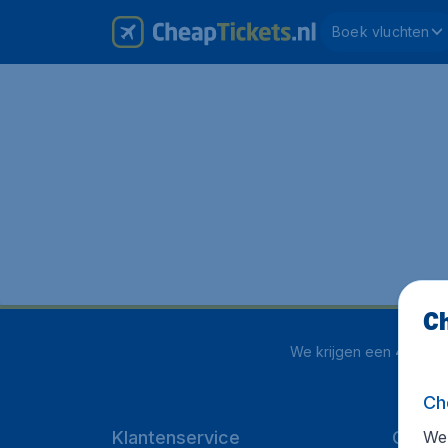
Boek vluchten
Ch
We krijgen een
4 uit 5
o
Ch
We 
Klantenservice
CheapT