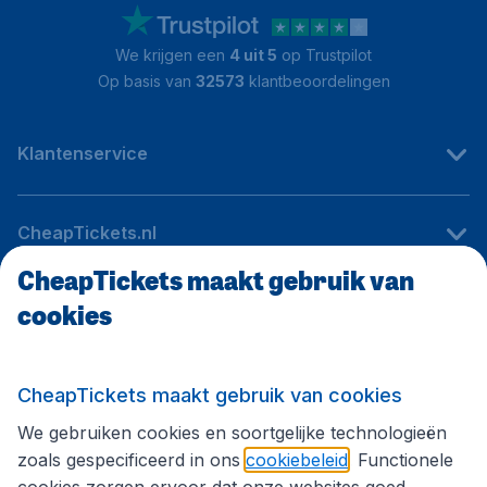
We krijgen een
4 uit 5
op Trustpilot
Op basis van
32573
klantbeoordelingen
Klantenservice
CheapTickets.nl
CheapTickets maakt gebruik van
cookies
Internationale sites
Volg CheapTickets.nl
CheapTickets maakt gebruik van cookies
We gebruiken cookies en soortgelijke technologieën
zoals gespecificeerd in ons
cookiebeleid
. Functionele