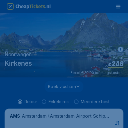
Noorwegen
vanaf
246
*
Kirkenes
€
*excl. € 29,90 boekingskosten.
Boek vluchten
Retour
Enkele reis
Meerdere best.
Amsterdam (Amsterdam Airport Schipho
AMS
l), Nederland