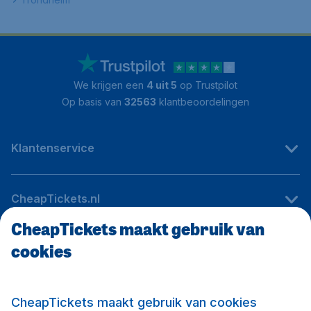
We krijgen een
4 uit 5
op Trustpilot
Op basis van
32563
klantbeoordelingen
Klantenservice
CheapTickets.nl
CheapTickets maakt gebruik van
cookies
Internationale sites
Volg CheapTickets.nl
CheapTickets maakt gebruik van cookies