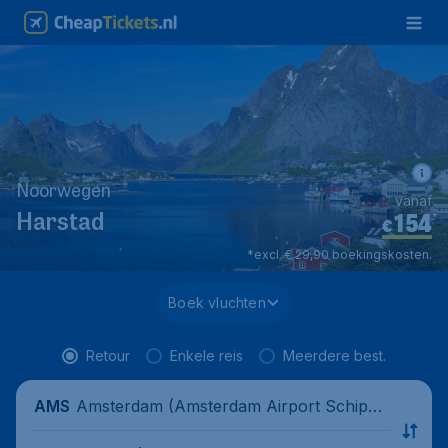
Noorwegen
vanaf
154
*
Harstad
€
*excl. € 29,90 boekingskosten.
Boek vluchten
Retour
Enkele reis
Meerdere best.
Amsterdam (Amsterdam Airport Schipho
AMS
l), Nederland