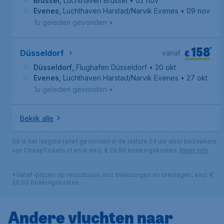
Brussel
,
Luchthaven Brussel
• 02 nov
Evenes
,
Luchthaven Harstad/Narvik Evenes
• 09 nov
1u geleden gevonden
•
158
*
€
Düsseldorf
vanaf
Düsseldorf
,
Flughafen Düsseldorf
• 20 okt
Evenes
,
Luchthaven Harstad/Narvik Evenes
• 27 okt
1u geleden gevonden
•
Bekijk alle
Dit is het laagste tarief gevonden in de laatste 24 uur door bezoekers
van CheapTickets.nl en is excl. € 29,90 boekingskosten.
Meer info
*Vanaf-prijzen op retourbasis, incl. belastingen en toeslagen, excl. €
29,90 boekingskosten.
Andere vluchten naar