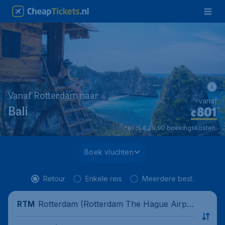
Vanaf Rotterdam naar
vanaf
801
*
Bali
€
*excl. € 29,90 boekingskosten.
Boek vluchten
Retour
Enkele reis
Meerdere best.
Rotterdam (Rotterdam The Hague Airpor
RTM
t), Nederland