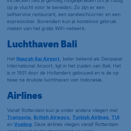
inchecken heb je genoeg mogelijkheden om je rustig
op je vlucht voor te bereiden. Zo zijn er een
selfservice restaurant, een sandwichcorner en een
espressobar. Bovendien kun je kosteloos gebruik
maken van het gratis WiFi-netwerk.
Luchthaven Bali
Het
Ngurah Rai Airport
, beter bekend als
Denpasar
International Airport
, ligt in het zuiden van Bali. Het
is in 1931 door de Hollanders gebouwd en is de op
twee na drukste luchthaven van Indonesië.
Airlines
Vanaf Rotterdam kun je onder andere vliegen met
Transavia
,
British Airways
,
Turkish Airlines
,
TUI
en
Vueling
. Deze airlines vliegen vanaf Rotterdam