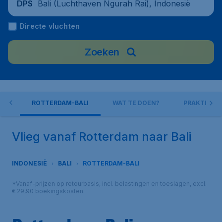
Bali (Luchthaven Ngurah Rai), Indonesië
DPS
Directe vluchten
Zoeken
LI
ROTTERDAM-BALI
WAT TE DOEN?
PRAKTISCHE
Vlieg vanaf Rotterdam naar Bali
INDONESIË
BALI
ROTTERDAM-BALI
*Vanaf-prijzen op retourbasis, incl. belastingen en toeslagen, excl.
€ 29,90 boekingskosten.