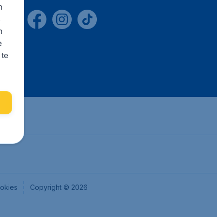
n
s
n
e
 te
okies
Copyright © 2026