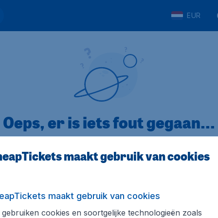
EUR
Oeps, er is iets fout gegaan...
eapTickets maakt gebruik van cookies
p Trustpilot
Op basis van
32
eapTickets maakt gebruik van cookies
gebruiken cookies en soortgelijke technologieën zoals
ickets.nl
Internationale sites