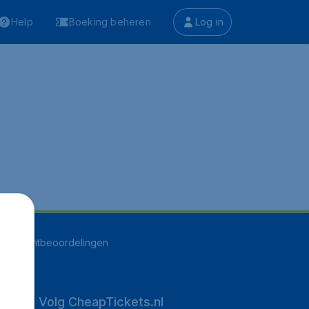
Help
Boeking beheren
Log in
551
klantbeoordelingen
Volg CheapTickets.nl