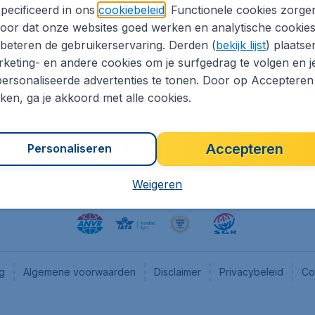
pecificeerd in ons
cookiebeleid
. Functionele cookies zorge
eapTickets.nl
CheapTickets.be
oor dat onze websites goed werken en analytische cookie
he informatie
Flugladen.de
beteren de gebruikerservaring. Derden (
bekijk lijst
) plaatse
CheapTickets.ch
keting- en andere cookies om je surfgedrag te volgen en j
ersonaliseerde advertenties te tonen. Door op Accepteren
es
CheapTickets.sg
kken, ga je akkoord met alle cookies.
en pers
Accepteren
Personaliseren
Weigeren
ng
Algemene voorwaarden
Disclaimer
Privacybeleid
Co