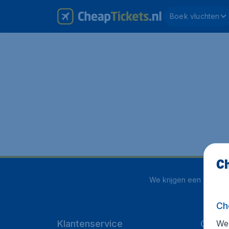
Boek vluchten
Ch
We krijgen een
4 uit 5
o
Ch
We 
Klantenservice
CheapT