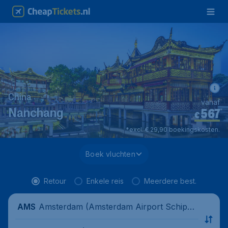
China
vanaf
567
*
Nanchang
€
*excl. € 29,90 boekingskosten.
Boek vluchten
Retour
Enkele reis
Meerdere best.
Amsterdam (Amsterdam Airport Schipho
AMS
l), Nederland