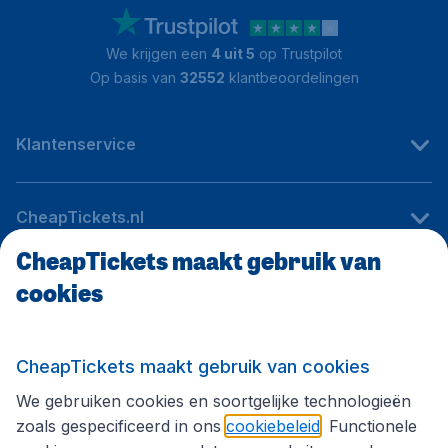
We krijgen een
4 uit 5
op Trustpilot
Op basis van
32552
klantbeoordelingen
Klantenservice
CheapTickets.nl
CheapTickets maakt gebruik van
cookies
Internationale sites
Volg CheapTickets.nl
CheapTickets maakt gebruik van cookies
We gebruiken cookies en soortgelijke technologieën
zoals gespecificeerd in ons
cookiebeleid
. Functionele