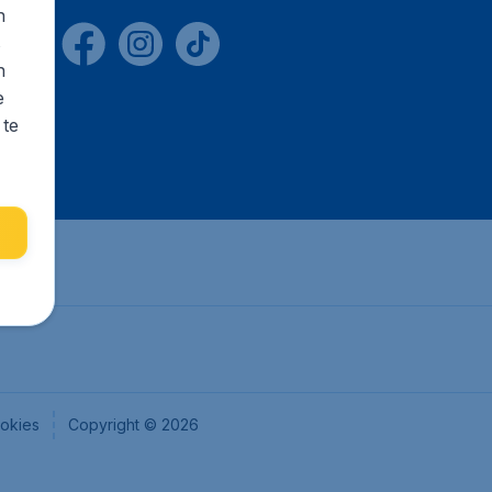
n
s
n
e
 te
okies
Copyright © 2026