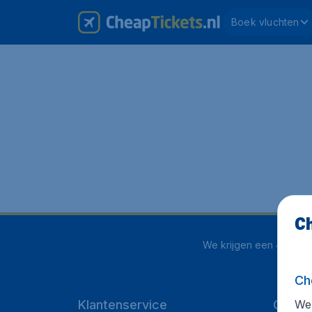
Boek vluchten
Ch
We krijgen een
4 uit 5
o
Ch
We 
Klantenservice
CheapT