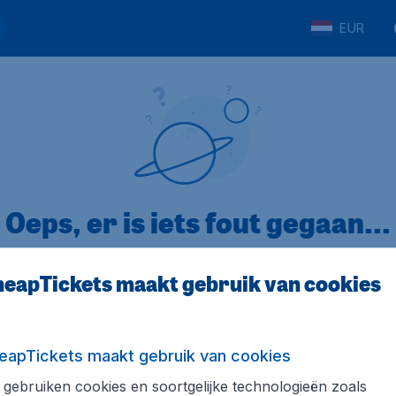
EUR
Oeps, er is iets fout gegaan...
eapTickets maakt gebruik van cookies
p Trustpilot
Op basis van
32
eapTickets maakt gebruik van cookies
gebruiken cookies en soortgelijke technologieën zoals
ickets.nl
Internationale sites