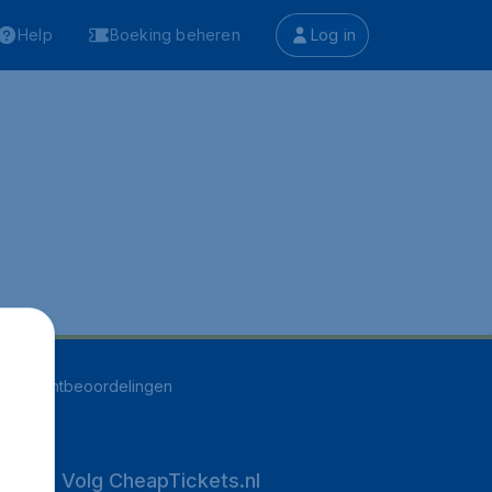
Help
Boeking beheren
Log in
516
klantbeoordelingen
Volg CheapTickets.nl