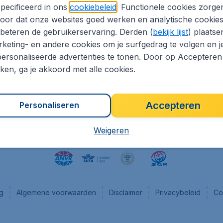
pecificeerd in ons
cookiebeleid
. Functionele cookies zorge
eapTickets.nl
CheapTickets.be
oor dat onze websites goed werken en analytische cookie
he informatie
Flugladen.de
beteren de gebruikerservaring. Derden (
bekijk lijst
) plaatse
CheapTickets.ch
keting- en andere cookies om je surfgedrag te volgen en j
ersonaliseerde advertenties te tonen. Door op Accepteren
es
CheapTickets.sg
kken, ga je akkoord met alle cookies.
en pers
Accepteren
Personaliseren
Weigeren
ng
Algemene voorwaarden
Disclaimer
Privacybeleid
Co