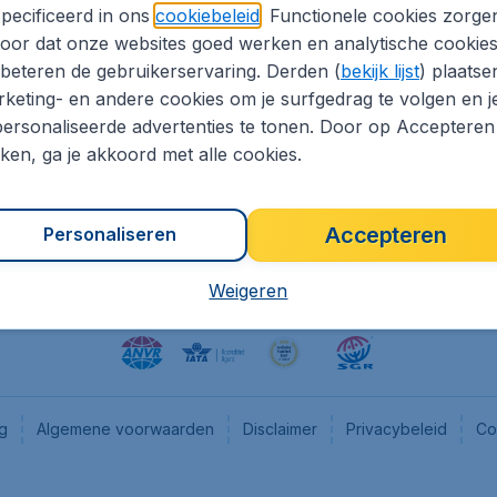
pecificeerd in ons
cookiebeleid
. Functionele cookies zorge
eapTickets.nl
CheapTickets.be
oor dat onze websites goed werken en analytische cookie
he informatie
Flugladen.de
beteren de gebruikerservaring. Derden (
bekijk lijst
) plaatse
CheapTickets.ch
keting- en andere cookies om je surfgedrag te volgen en j
ersonaliseerde advertenties te tonen. Door op Accepteren
es
CheapTickets.sg
kken, ga je akkoord met alle cookies.
en pers
Accepteren
Personaliseren
Weigeren
ng
Algemene voorwaarden
Disclaimer
Privacybeleid
Co