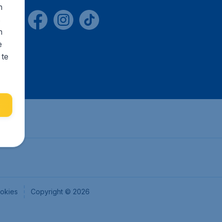
n
s
n
e
 te
okies
Copyright © 2026