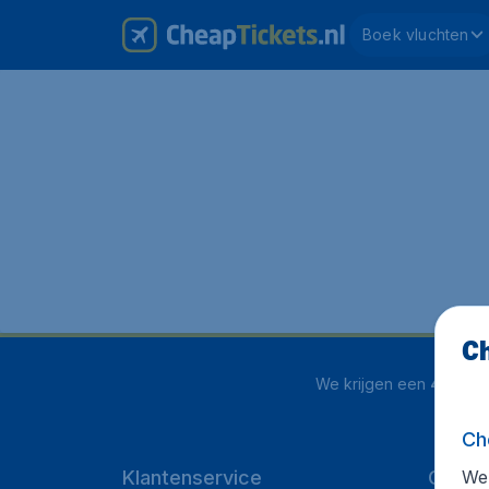
Boek vluchten
Ch
We krijgen een
4 uit 5
o
Ch
We 
Klantenservice
CheapT