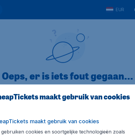
EUR
Oeps, er is iets fout gegaan...
eapTickets maakt gebruik van cookies
p Trustpilot
Op basis van
32
eapTickets maakt gebruik van cookies
gebruiken cookies en soortgelijke technologieën zoals
ickets.nl
Internationale sites