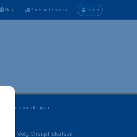
Help
Boeking beheren
Log in
496
klantbeoordelingen
Volg CheapTickets.nl