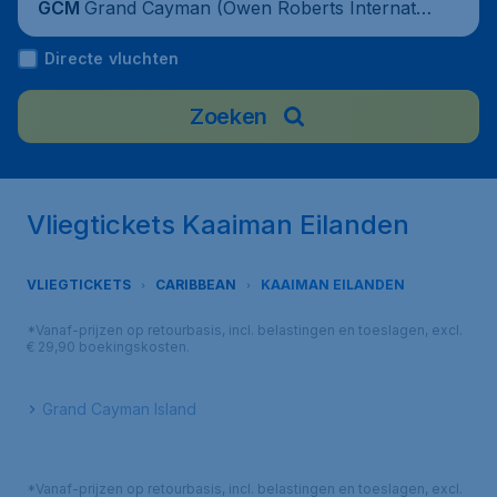
Grand Cayman (Owen Roberts Internatio
GCM
nal Airport), Kaaimaneilanden
Directe vluchten
Zoeken
Vliegtickets Kaaiman Eilanden
VLIEGTICKETS
CARIBBEAN
KAAIMAN EILANDEN
*Vanaf-prijzen op retourbasis, incl. belastingen en toeslagen, excl.
€ 29,90 boekingskosten.
Grand Cayman Island
*Vanaf-prijzen op retourbasis, incl. belastingen en toeslagen, excl.