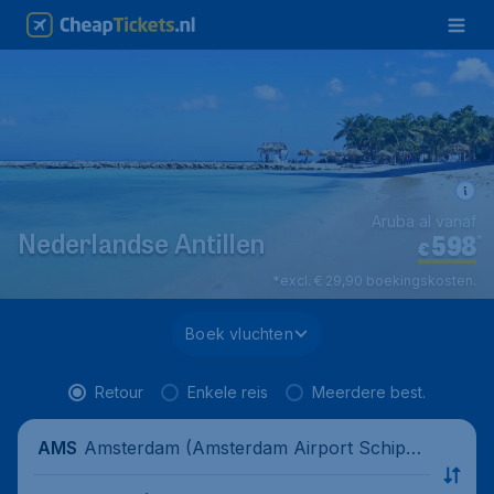
Aruba al vanaf
598
*
Nederlandse Antillen
€
*excl. € 29,90 boekingskosten.
Boek vluchten
Retour
Enkele reis
Meerdere best.
Amsterdam (Amsterdam Airport Schipho
AMS
l), Nederland