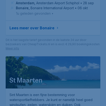
Amsterdam
,
Amsterdam Airport Schiphol
• 28 sep
Bonaire
,
Bonaire International Airport
• 06 okt
1u geleden gevonden
•
Lees meer over Bonaire
Dit is het laagste tarief gevonden in de laatste 24 uur door
bezoekers van CheapTickets.nl en is excl. € 29,90 boekingskosten.
Meer info
St Maarten
Sint Maarten is een fijne bestemming voor
watersportliefhebbers. Je kunt er namelijk heel goed
windsufen, zeilen, waterskiën en duiken. Ook