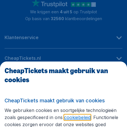
We krijgen een
4 uit 5
op Trustpilot
Op basis van
32560
klantbeoordelingen
Klantenservice
CheapTickets.nl
CheapTickets maakt gebruik van
cookies
Internationale sites
Volg CheapTickets.nl
CheapTickets maakt gebruik van cookies
We gebruiken cookies en soortgelijke technologieën
zoals gespecificeerd in ons
cookiebeleid
. Functionele
cookies zorgen ervoor dat onze websites goed