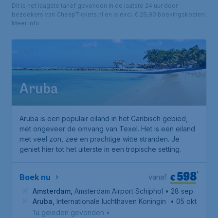
Dit is het laagste tarief gevonden in de laatste 24 uur door
bezoekers van CheapTickets.nl en is excl. € 29,90 boekingskosten.
Meer info
Aruba
Aruba is een populair eiland in het Caribisch gebied,
met ongeveer de omvang van Texel. Het is een eiland
met veel zon, zee en prachtige witte stranden. Je
geniet hier tot het uiterste in een tropische setting.
598
*
€
Boek nu
vanaf
Amsterdam
,
Amsterdam Airport Schiphol
• 28 sep
Aruba
,
Internationale luchthaven Koningin Beatrix
• 05 okt
1u geleden gevonden
•