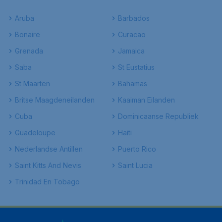
Aruba
Barbados
Bonaire
Curacao
Grenada
Jamaica
Saba
St Eustatius
St Maarten
Bahamas
Britse Maagdeneilanden
Kaaiman Eilanden
Cuba
Dominicaanse Republiek
Guadeloupe
Haiti
Nederlandse Antillen
Puerto Rico
Saint Kitts And Nevis
Saint Lucia
Trinidad En Tobago