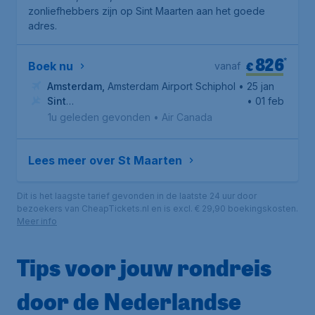
zonliefhebbers zijn op Sint Maarten aan het goede
adres.
826
*
€
Boek nu
vanaf
Amsterdam
,
Amsterdam Airport Schiphol
• 25 jan
Sint
• 01 feb
Maarten
,
Princess Juliana International Airport
1u geleden gevonden
•
Air Canada
Lees meer over St Maarten
Dit is het laagste tarief gevonden in de laatste 24 uur door
bezoekers van CheapTickets.nl en is excl. € 29,90 boekingskosten.
Meer info
Tips voor jouw rondreis
door de Nederlandse