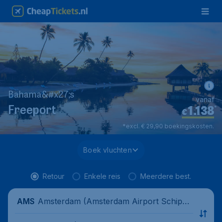
Bahama&#x27;s
vanaf
1.138
*
Freeport
€
*excl. € 29,90 boekingskosten.
Boek vluchten
Retour
Enkele reis
Meerdere best.
Amsterdam (Amsterdam Airport Schipho
AMS
l), Nederland