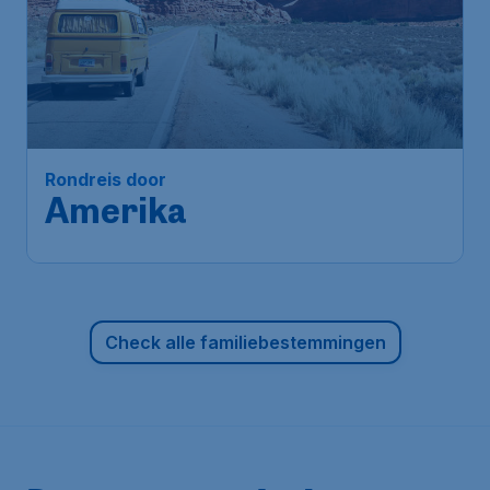
491
*
Rondreis door
€
vanaf
Amerika
Amsterdam
,
Amsterdam Airport
Heenreis:
01 nov
Schiphol
New York
,
J. F. Kennedy
Terugreis:
12 nov
Luchthaven
1u geleden gevonden
•
Tap Portugal
Check alle familiebestemmingen