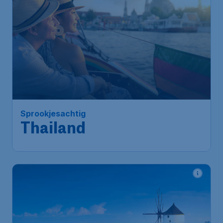
490
*
Sprookjesachtig
€
vanaf
Thailand
Amsterdam
,
Amsterdam
Heenreis:
16 nov
Airport Schiphol
Bangkok
,
Internationale
Terugreis:
26 nov
Luchthaven Suvarnabhumi
1u geleden gevonden
•
China Southern Airlines