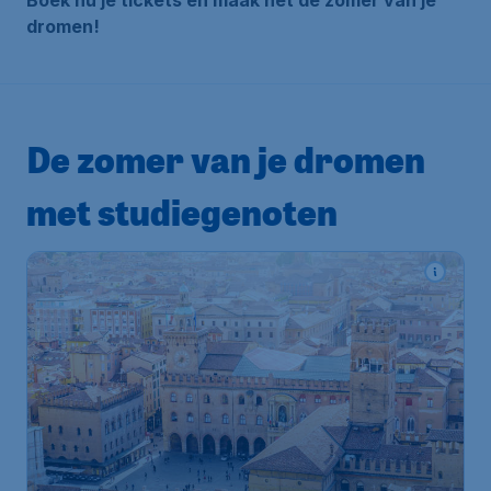
Boek nu je tickets en maak het de zomer van je
dromen!
De zomer van je dromen
met studiegenoten
163
*
Cultuur snuiven in
€
vanaf