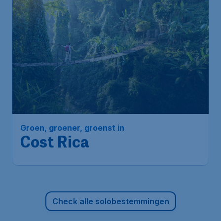
675
*
Groen, groener, groenst in
€
vanaf
Cost Rica
Amsterdam
,
Amsterdam Airport
Heenreis:
02 nov
Schiphol
San José
,
Internationale
Terugreis:
13 nov
luchthaven Juan Santamaría
1u geleden gevonden
•
Lufthansa
Check alle solobestemmingen