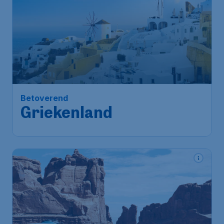
127
*
Betoverend
€
vanaf
Griekenland
Amsterdam
,
Amsterdam Airport
Heenreis:
03 dec
Schiphol
Athene
,
Luchthaven Athene
Terugreis:
11 dec
1u geleden gevonden
•