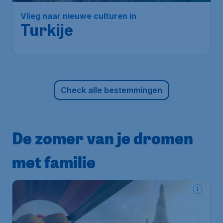
Amsterdam
,
Amsterdam Airport
Heenreis:
28 sep
Schiphol
Istanboel
,
Istanbul Airport
Terugreis:
05 okt
1u geleden gevonden
•
Tarom
Check alle bestemmingen
De zomer van je dromen
met familie