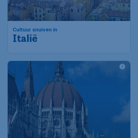
Italië
Amsterdam
,
Amsterdam Airport
Heenreis:
04 dec
Schiphol
Rome
,
Luchthaven Roma-
Terugreis:
12 dec
Fiumicino
1u geleden gevonden
•
Vueling Airlines