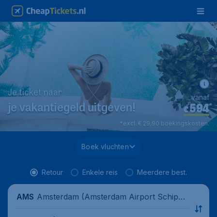
Je ticket naar
vanaf
594
*
je vakantiegeld uitgeven!
€
*excl. € 29,90 boekingskosten.
Boek vluchten
Retour
Enkele reis
Meerdere best.
Amsterdam (Amsterdam Airport Schipho
AMS
l), Nederland