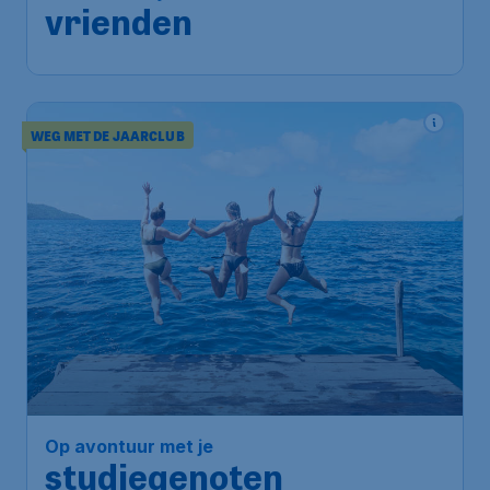
vrienden
WEG MET DE JAARCLUB
Op avontuur met je
studiegenoten