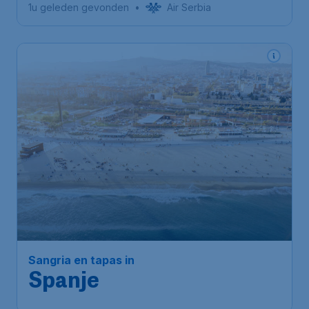
1u geleden gevonden
•
Air Serbia
103
*
Sangria en tapas in
€
vanaf
Spanje
Amsterdam
,
Amsterdam
Heenreis:
14 aug
Airport Schiphol
Barcelona
,
Luchthaven Josep
Terugreis:
05 sep
Tarradellas Barcelona-El Prat
1u geleden gevonden
•