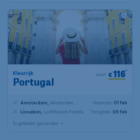
116
*
Kleurrijk
€
vanaf
Portugal
Amsterdam
,
Amsterdam
Heenreis:
01 feb
Airport Schiphol
Lissabon
,
Luchthaven Portela
Terugreis:
09 feb
1u geleden gevonden
•