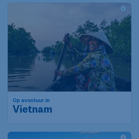
539
*
Op avontuur in
€
vanaf
Vietnam
Amsterdam
,
Amsterdam
Heenreis:
27 aug
Airport Schiphol
Hanoi
,
Internationale
Terugreis:
03 sep
Luchthaven Nội Bài
1u geleden gevonden
•