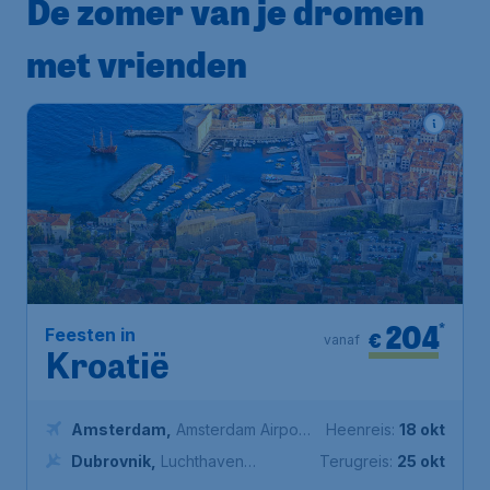
De zomer van je dromen
met vrienden
204
*
Feesten in
€
vanaf
Kroatië
Amsterdam
,
Amsterdam Airport
Heenreis:
18 okt
Schiphol
Dubrovnik
,
Luchthaven
Terugreis:
25 okt
Dubrovnik