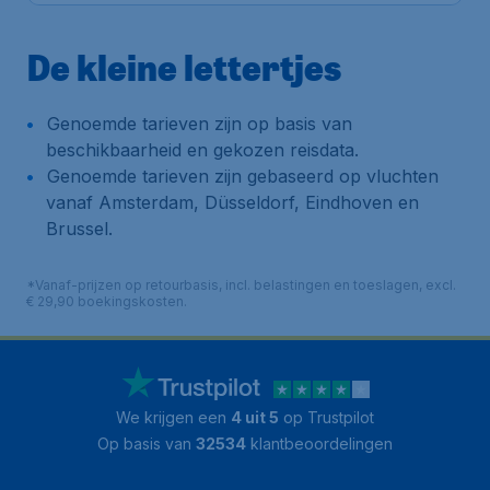
De kleine lettertjes
Genoemde tarieven zijn op basis van
beschikbaarheid en gekozen reisdata.
Genoemde tarieven zijn gebaseerd op vluchten
vanaf Amsterdam, Düsseldorf, Eindhoven en
Brussel.
*Vanaf-prijzen op retourbasis, incl. belastingen en toeslagen, excl.
€ 29,90 boekingskosten.
We krijgen een
4 uit 5
op Trustpilot
Op basis van
32534
klantbeoordelingen