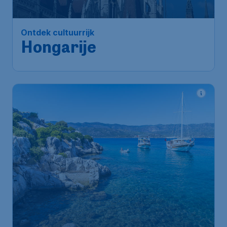
Ontdek cultuurrijk
Hongarije
192
*
Vlieg naar nieuwe culturen in
€
vanaf
Turkije