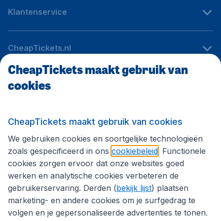
Klantenservice
CheapTickets.nl
CheapTickets maakt gebruik van
cookies
Internationale sites
Volg CheapTickets.nl
CheapTickets maakt gebruik van cookies
We gebruiken cookies en soortgelijke technologieën
zoals gespecificeerd in ons
cookiebeleid
. Functionele
cookies zorgen ervoor dat onze websites goed
werken en analytische cookies verbeteren de
gebruikerservaring. Derden (
bekijk lijst
) plaatsen
marketing- en andere cookies om je surfgedrag te
volgen en je gepersonaliseerde advertenties te tonen.