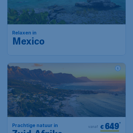
705
*
Relaxen in
€
vanaf
Mexico
Amsterdam
,
Amsterdam
Heenreis:
15 sep
Airport Schiphol
Mexico-Stad
,
Internationale
Terugreis:
22 sep
luchthaven van Mexico-Stad
1u geleden gevonden
•
649
*
Prachtige natuur in
€
vanaf