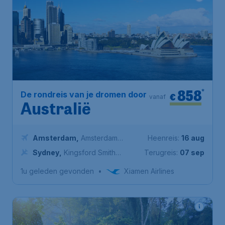
858
*
De rondreis van je dromen door
€
vanaf
Australië
Amsterdam
,
Amsterdam
Heenreis:
16 aug
Airport Schiphol
Sydney
,
Kingsford Smith
Terugreis:
07 sep
International Airport
1u geleden gevonden
•
Xiamen Airlines