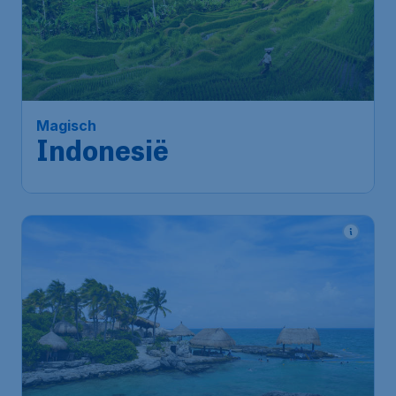
594
*
Magisch
€
vanaf
Indonesië
Amsterdam
,
Amsterdam
Heenreis:
29 nov
Airport Schiphol
Bali
,
Luchthaven Ngurah Rai
Terugreis:
05 dec
1u geleden gevonden
•
Xiamen Airlines