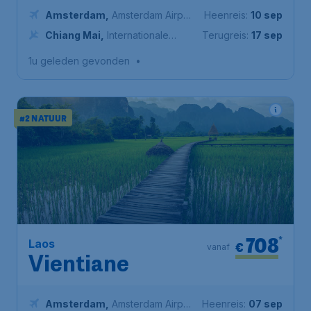
Amsterdam
,
Amsterdam Airport
Heenreis:
10 sep
Schiphol
Chiang Mai
,
Internationale
Terugreis:
17 sep
Luchthaven Chiang Mai
1u geleden gevonden
•
#2 NATUUR
708
*
Laos
€
vanaf
Vientiane
Amsterdam
,
Amsterdam Airport
Heenreis:
07 sep