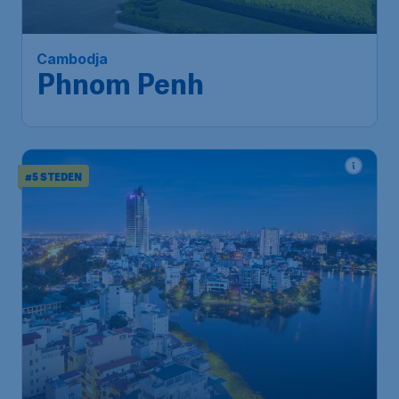
Cambodja
Phnom Penh
#5 STEDEN
530
*
Vietnam
€
vanaf
Hanoi