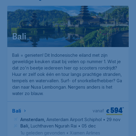
Bali
Bali = genieten! Dit Indonesische eiland met zijn
geweldige keuken staat bij velen op nummer 1. Wist je
dat zo'n beetje iedereen hier op scooters rondrijdt?
Huur er zelf ook één en tour langs prachtige stranden,
tempels en watervallen. Surf- of snorkelliefhebber? Ga
dan naar
Nusa Lembongan
. Nergens anders is het
water zo blauw.
594
*
€
Bali
vanaf
Amsterdam
,
Amsterdam Airport Schiphol
• 29 nov
Bali
,
Luchthaven Ngurah Rai
• 05 dec
1u geleden gevonden
•
Xiamen Airlines