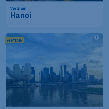
Amsterdam
,
Amsterdam Airport
Heenreis:
17 aug
Schiphol
Hanoi
,
Internationale
Terugreis:
10 sep
Luchthaven Nội Bài
1u geleden gevonden
•
#6 STEDEN
581
*
Singapore
€
vanaf
Amsterdam
,
Amsterdam
Heenreis:
24 aug