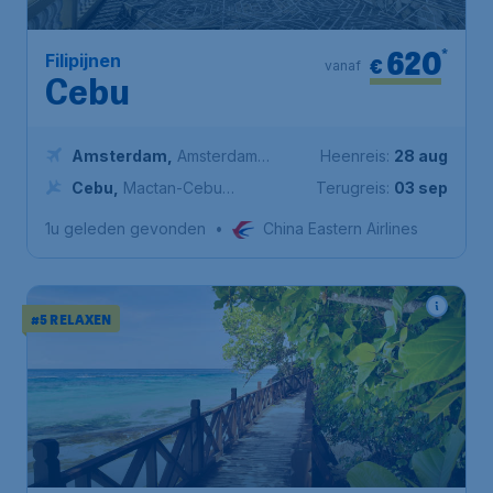
620
*
Filipijnen
€
vanaf
Cebu
Amsterdam
,
Amsterdam
Heenreis:
28 aug
Airport Schiphol
Cebu
,
Mactan-Cebu
Terugreis:
03 sep
International Airport
1u geleden gevonden
•
China Eastern Airlines
#5 RELAXEN