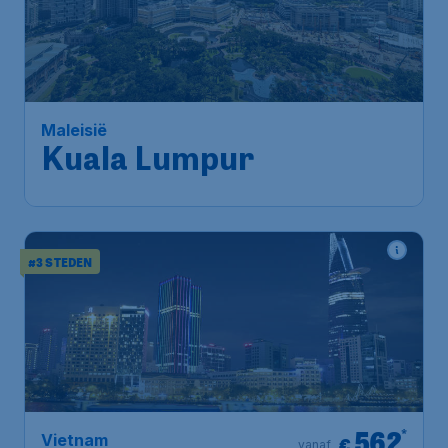
483
*
Maleisië
€
vanaf
Kuala Lumpur
Amsterdam
,
Amsterdam Airport
Heenreis:
04 okt
Schiphol
Kuala Lumpur
,
Kuala Lumpur
Terugreis:
11 okt
International Airport
1u geleden gevonden
•
Saudia
#3 STEDEN
562
*
Vietnam
€
vanaf