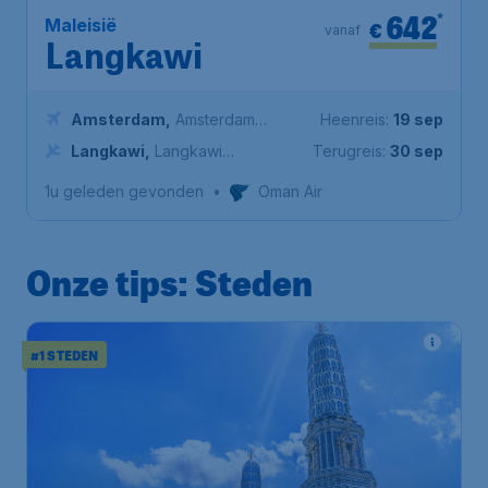
642
*
Maleisië
€
vanaf
Langkawi
Amsterdam
,
Amsterdam
Heenreis:
19 sep
Airport Schiphol
Langkawi
,
Langkawi
Terugreis:
30 sep
International Airport
1u geleden gevonden
•
Oman Air
Onze tips: Steden
#1 STEDEN