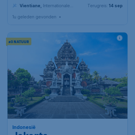
Schiphol
Vientiane
,
Internationale
Terugreis:
14 sep
luchthaven Wattay
1u geleden gevonden
•
#3 NATUUR
499
*
Indonesië
€
vanaf
Jakarta
Amsterdam
,
Amsterdam Airport
Heenreis:
26 sep
Schiphol
Jakarta
,
Internationale
Terugreis:
03 okt