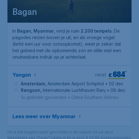
Bagan
In
Bagan, Myanmar
, vind je ruim
2.200 tempels
. De
pagodes reizen boven je uit, en als vroege vogel
(liefst een uur voor zonsopkomst), weet je zeker dat
het gebied met de opkomende zon en stille mist een
onuitwisbare indruk op je achterlaat.
684
*
€
Yangon
vanaf
Amsterdam
,
Amsterdam Airport Schiphol
• 02 dec
Rangoon
,
Internationale Luchthaven Rangoon
• 09 dec
1u geleden gevonden
•
China Southern Airlines
Lees meer over Myanmar
Dit is het laagste tarief gevonden in de laatste 24 uur door
bezoekers van CheapTickets.nl en is excl. € 29,90 boekingskosten.