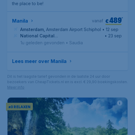
the place to be
!
489
*
€
Manila
vanaf
Amsterdam
,
Amsterdam Airport Schiphol
• 12 sep
National Capital
• 23 sep
Region
,
Ninoy Aquino International Airport
1u geleden gevonden
•
Saudia
Lees meer over Manila
Dit is het laagste tarief gevonden in de laatste 24 uur door
bezoekers van CheapTickets.nl en is excl. € 29,90 boekingskosten.
Meer info
#3 RELAXEN