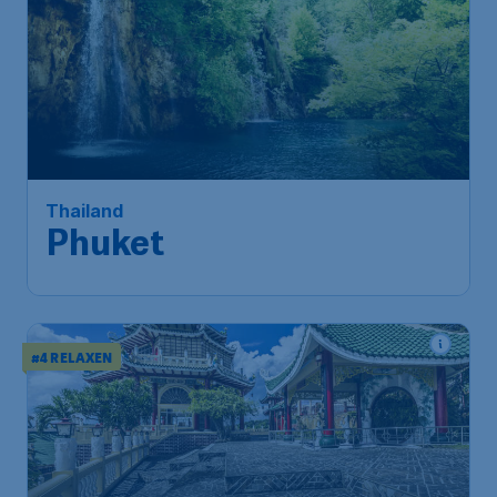
494
*
Thailand
€
vanaf
Phuket
Amsterdam
,
Amsterdam
Heenreis:
14 sep
Airport Schiphol
Phuket
,
Internationale
Terugreis:
23 sep
Luchthaven Phuket
1u geleden gevonden
•
#4 RELAXEN