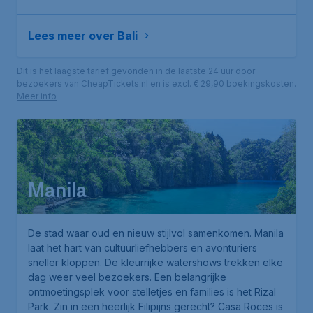
Lees meer over Bali
Dit is het laagste tarief gevonden in de laatste 24 uur door
bezoekers van CheapTickets.nl en is excl. € 29,90 boekingskosten.
Meer info
Manila
De stad waar oud en nieuw stijlvol samenkomen. Manila
laat het hart van cultuurliefhebbers en avonturiers
sneller kloppen. De kleurrijke watershows trekken elke
dag weer veel bezoekers. Een belangrijke
ontmoetingsplek voor stelletjes en families is het
Rizal
Park
. Zin in een heerlijk Filipijns gerecht?
Casa Roces
is