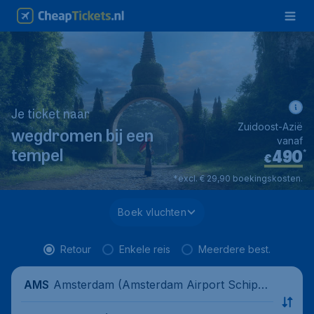
Je ticket naar
Zuidoost-Azië
wegdromen bij een
vanaf
490
*
tempel
€
*excl. € 29,90 boekingskosten.
Boek vluchten
Retour
Enkele reis
Meerdere best.
Amsterdam (Amsterdam Airport Schipho
AMS
l), Nederland