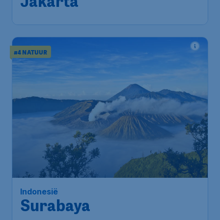
luchthaven Soekarno-Hatta
1u geleden gevonden
•
Xiamen Airlines
#4 NATUUR
662
*
Indonesië
€
vanaf
Surabaya
Amsterdam
,
Amsterdam Airport
Heenreis:
20 nov
Schiphol
Soerabaja
,
Internationale
Terugreis:
01 dec
luchthaven Juanda
1u geleden gevonden
•
China Southern Airlines