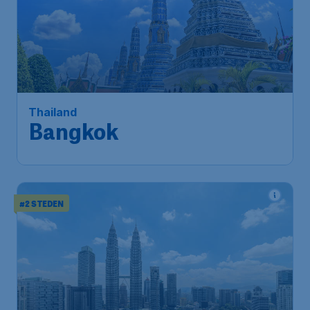
490
*
Thailand
€
vanaf
Bangkok
Amsterdam
,
Amsterdam
Heenreis:
16 nov
Airport Schiphol
Bangkok
,
Internationale
Terugreis:
26 nov
Luchthaven Suvarnabhumi
1u geleden gevonden
•
China Southern Airlines
#2 STEDEN