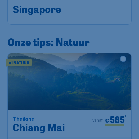
Airport Schiphol
Singapore
,
Internationale
Terugreis:
04 sep
luchthaven Changi
1u geleden gevonden
•
Etihad Airways
Onze tips: Natuur
#1 NATUUR
585
*
Thailand
€
vanaf
Chiang Mai