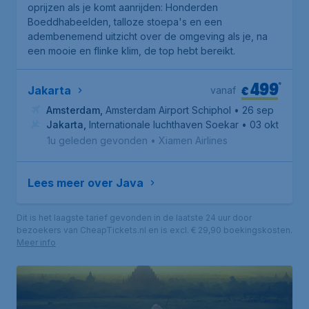
oprijzen als je komt aanrijden: Honderden
Boeddhabeelden, talloze stoepa's en een
adembenemend uitzicht over de omgeving als je, na
een mooie en flinke klim, de top hebt bereikt.
499
*
€
Jakarta
vanaf
Amsterdam
,
Amsterdam Airport Schiphol
• 26 sep
Jakarta
,
Internationale luchthaven Soekarno-Hatta
• 03 okt
1u geleden gevonden
•
Xiamen Airlines
Lees meer over Java
Dit is het laagste tarief gevonden in de laatste 24 uur door
bezoekers van CheapTickets.nl en is excl. € 29,90 boekingskosten.
Meer info