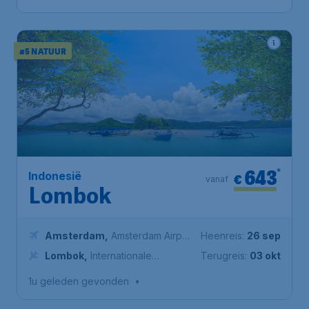
#5 NATUUR
643
*
Indonesië
€
vanaf
Lombok
Amsterdam
,
Amsterdam Airport
Heenreis:
26 sep
Schiphol
Lombok
,
Internationale
Terugreis:
03 okt
Luchthaven Lombok
1u geleden gevonden
•