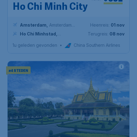
Ho Chi Minh City
Amsterdam
,
Amsterdam
Heenreis:
01 nov
Airport Schiphol
Ho Chi Minhstad
,
Terugreis:
08 nov
Internationale luchthaven Tan
1u geleden gevonden
•
China Southern Airlines
Son Nhat
#4 STEDEN