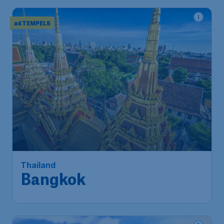
#4 TEMPELS
490
*
Thailand
€
vanaf
Bangkok
Amsterdam
,
Amsterdam
Heenreis:
16 nov
Airport Schiphol
Bangkok
,
Internationale
Terugreis:
26 nov
Luchthaven Suvarnabhumi
1u geleden gevonden
•
China Southern Airlines