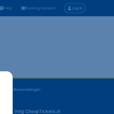
Help
Boeking beheren
Log in
546
klantbeoordelingen
Volg CheapTickets.nl