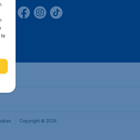
n
s
n
e
 te
okies
Copyright © 2026