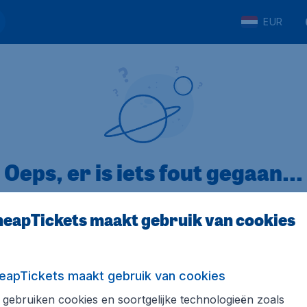
EUR
Oeps, er is iets fout gegaan...
eapTickets maakt gebruik van cookies
p Trustpilot
Op basis van
32
eapTickets maakt gebruik van cookies
gebruiken cookies en soortgelijke technologieën zoals
ickets.nl
Internationale sites