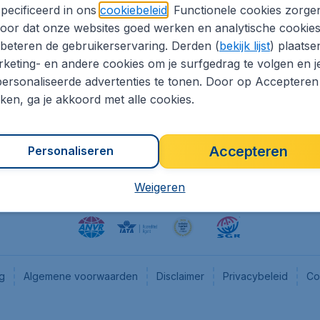
pecificeerd in ons
cookiebeleid
. Functionele cookies zorge
eapTickets.nl
CheapTickets.be
oor dat onze websites goed werken en analytische cookie
he informatie
Flugladen.de
beteren de gebruikerservaring. Derden (
bekijk lijst
) plaatse
CheapTickets.ch
keting- en andere cookies om je surfgedrag te volgen en j
ersonaliseerde advertenties te tonen. Door op Accepteren
es
CheapTickets.sg
kken, ga je akkoord met alle cookies.
en pers
Accepteren
Personaliseren
Weigeren
ng
Algemene voorwaarden
Disclaimer
Privacybeleid
Co