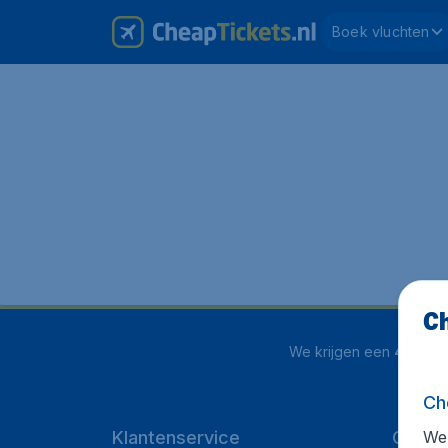
Boek vluchten
Ch
We krijgen een
4 uit 5
o
Ch
We 
Klantenservice
CheapT