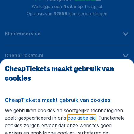
We krijgen een
4 uit 5
op Trustpilot
Op basis van
32559
klantbeoordelingen
Klantenservice
CheapTickets.nl
CheapTickets maakt gebruik van
cookies
Internationale sites
Volg CheapTickets.nl
CheapTickets maakt gebruik van cookies
We gebruiken cookies en soortgelijke technologieën
zoals gespecificeerd in ons
cookiebeleid
. Functionele
cookies zorgen ervoor dat onze websites goed
werken en analytische cookies verbeteren de