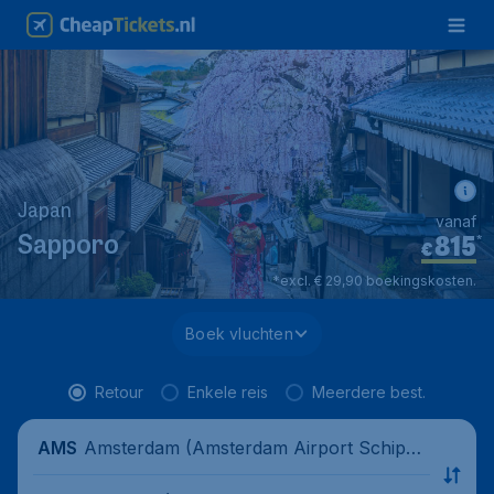
Japan
vanaf
815
*
Sapporo
€
*excl. € 29,90 boekingskosten.
Boek vluchten
Retour
Enkele reis
Meerdere best.
Amsterdam (Amsterdam Airport Schipho
AMS
l), Nederland