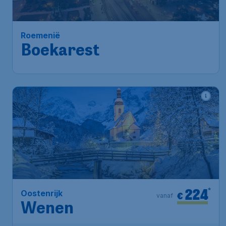
Amsterdam
,
Amsterdam Airport
Heenreis:
31 dec
Schiphol
Boedapest
,
Luchthaven van
Terugreis:
09 jan
Boedapest
1u geleden gevonden
•
KLM Royal Dutch Airlines
224
*
Oostenrijk
€
vanaf
Wenen