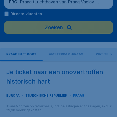
Praag (Luchthaven van Praag Václav Ha
PRG
vel), Tsjechische Republiek
Directe vluchten
Zoeken
PRAAG IN 'T KORT
AMSTERDAM-PRAAG
WAT TE DOE
Je ticket naar een onovertroffen
historisch hart
EUROPA
TSJECHISCHE REPUBLIEK
PRAAG
*Vanaf-prijzen op retourbasis, incl. belastingen en toeslagen, excl. €
29,90 boekingskosten.