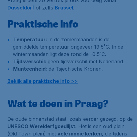
Praag leiden! Zo vertrek je ook voordelig vanaf
Düsseldorf
of zelfs
Brussel
.
Praktische info
Temperatuur:
in de zomermaanden is de
gemiddelde temperatuur ongeveer 19,5˚C. In de
wintermaanden ligt deze rond de -0,5˚C.
Tijdsverschil:
geen tijdsverschil met Nederland.
Munteenheid:
de Tsjechische Kronen.
Bekijk alle praktische info >>
Wat te doen in Praag?
De oude binnenstad staat, zoals eerder gezegd, op de
UNESCO Werelderfgoedlijst.
Het is een oud plein
(
Old Town plein
) met
vele mooie kerken,
die tijdens