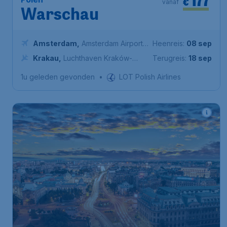
177
€
vanaf
Warschau
Amsterdam
,
Amsterdam Airport
Heenreis:
08 sep
Schiphol
Krakau
,
Luchthaven Kraków-
Terugreis:
18 sep
Balice
1u geleden gevonden
•
LOT Polish Airlines
159
*
Roemenië
€
vanaf
Boekarest