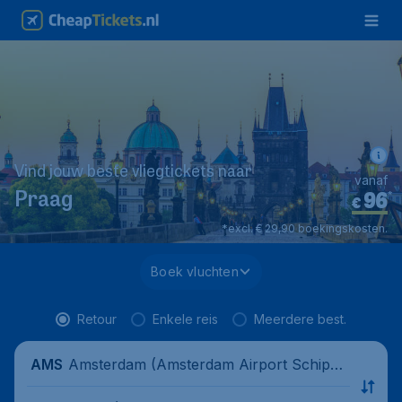
Vind jouw beste vliegtickets naar
vanaf
96
*
Praag
€
*excl. € 29,90 boekingskosten.
Boek vluchten
Retour
Enkele reis
Meerdere best.
Amsterdam (Amsterdam Airport Schipho
AMS
l), Nederland