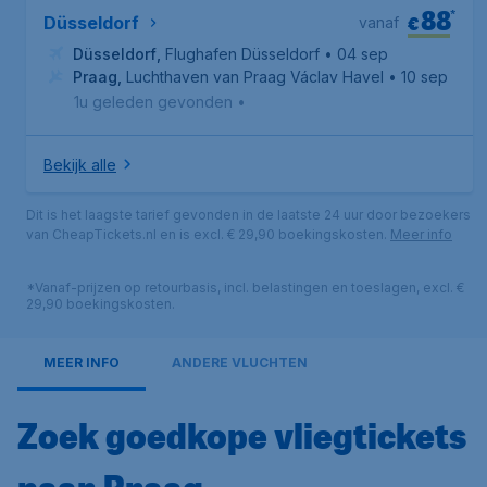
88
*
€
Düsseldorf
vanaf
Düsseldorf
,
Flughafen Düsseldorf
• 04 sep
Praag
,
Luchthaven van Praag Václav Havel
• 10 sep
1u geleden gevonden
•
Bekijk alle
Dit is het laagste tarief gevonden in de laatste 24 uur door bezoekers
van CheapTickets.nl en is excl. € 29,90 boekingskosten.
Meer info
*Vanaf-prijzen op retourbasis, incl. belastingen en toeslagen, excl. €
29,90 boekingskosten.
MEER INFO
ANDERE VLUCHTEN
Zoek goedkope vliegtickets