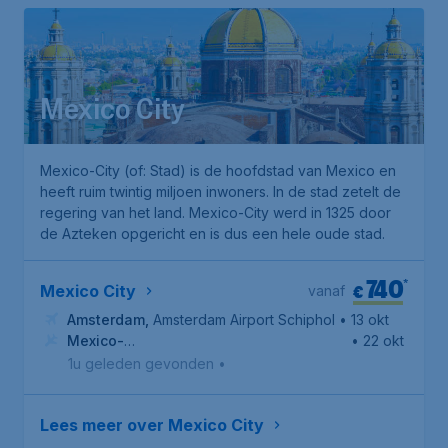
Mexico City
Mexico-City (of: Stad) is de hoofdstad van Mexico en
heeft ruim twintig miljoen inwoners. In de stad zetelt de
regering van het land. Mexico-City werd in 1325 door
de Azteken opgericht en is dus een hele oude stad.
740
*
€
Mexico City
vanaf
Amsterdam
,
Amsterdam Airport Schiphol
• 13 okt
Mexico-
• 22 okt
Stad
,
Internationale luchthaven van Mexico-Stad
1u geleden gevonden
•
Lees meer over Mexico City