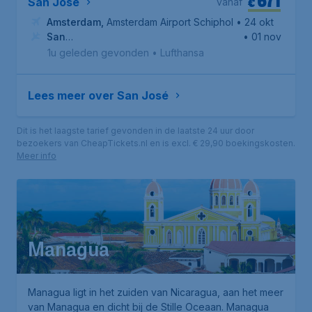
671
€
San José
vanaf
Amsterdam
,
Amsterdam Airport Schiphol
• 24 okt
San
• 01 nov
José
,
Internationale luchthaven Juan Santamaría
1u geleden gevonden
•
Lufthansa
Lees meer over San José
Dit is het laagste tarief gevonden in de laatste 24 uur door
bezoekers van CheapTickets.nl en is excl. € 29,90 boekingskosten.
Meer info
Managua
Managua ligt in het zuiden van Nicaragua, aan het meer
van Managua en dicht bij de Stille Oceaan. Managua