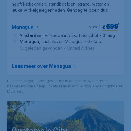
heeft kathedralen, standbeelden, strand, water en
leuke winkelgelegenheden. Genoeg te doen dus!
699
*
€
Managua
vanaf
Amsterdam
,
Amsterdam Airport Schiphol
• 31 aug
Managua
,
Luchthaven Managua
• 07 sep
1u geleden gevonden
•
United Airlines
Lees meer over Managua
Dit is het laagste tarief gevonden in de laatste 24 uur door
bezoekers van CheapTickets.nl en is excl. € 29,90 boekingskosten.
Meer info