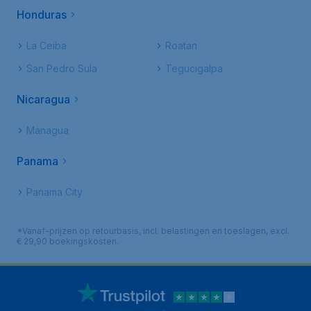
Honduras
La Ceiba
Roatan
San Pedro Sula
Tegucigalpa
Nicaragua
Managua
Panama
Panama City
*Vanaf-prijzen op retourbasis, incl. belastingen en toeslagen, excl.
€ 29,90 boekingskosten.