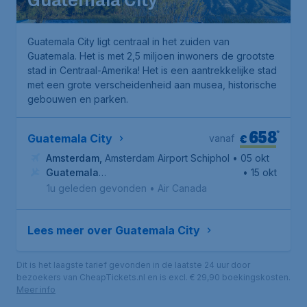
Guatemala City
Guatemala City ligt centraal in het zuiden van
Guatemala. Het is met 2,5 miljoen inwoners de grootste
stad in Centraal-Amerika! Het is een aantrekkelijke stad
met een grote verscheidenheid aan musea, historische
gebouwen en parken.
658
*
€
Guatemala City
vanaf
Amsterdam
,
Amsterdam Airport Schiphol
• 05 okt
Guatemala
• 15 okt
City
,
Internationale luchthaven La Aurora
1u geleden gevonden
•
Air Canada
Lees meer over Guatemala City
Dit is het laagste tarief gevonden in de laatste 24 uur door
bezoekers van CheapTickets.nl en is excl. € 29,90 boekingskosten.
Meer info