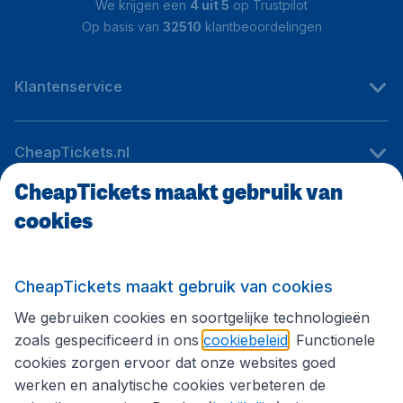
We krijgen een
4 uit 5
op Trustpilot
Op basis van
32510
klantbeoordelingen
Klantenservice
CheapTickets.nl
CheapTickets maakt gebruik van
cookies
Internationale sites
Volg CheapTickets.nl
CheapTickets maakt gebruik van cookies
We gebruiken cookies en soortgelijke technologieën
zoals gespecificeerd in ons
cookiebeleid
. Functionele
cookies zorgen ervoor dat onze websites goed
werken en analytische cookies verbeteren de