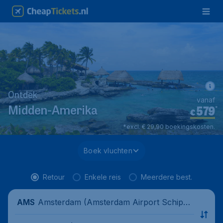
Ontdek
vanaf
579
*
Midden-Amerika
€
*excl. € 29,90 boekingskosten.
Boek vluchten
Retour
Enkele reis
Meerdere best.
Amsterdam (Amsterdam Airport Schipho
AMS
l), Nederland