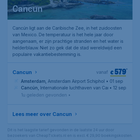
Cancun
Cancún ligt aan de Caribische Zee, in het zuidoosten
van Mexico. De temperatuur is het hele jaar door
aangenaam, er zijn prachtige stranden en het water is
helderblauw. Niet zo gek dat de stad wereldwijd een
populaire vakantiebestemming is.
579
*
€
Cancun
vanaf
Amsterdam
,
Amsterdam Airport Schiphol
• 01 sep
Cancún
,
Internationale luchthaven van Cancún
• 12 sep
1u geleden gevonden
•
Lees meer over Cancun
Dit is het laagste tarief gevonden in de laatste 24 uur door
bezoekers van CheapTickets.nl en is excl. € 29,90 boekingskosten.