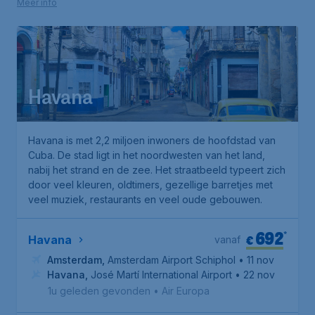
Meer info
Havana
Havana is met 2,2 miljoen inwoners de hoofdstad van
Cuba. De stad ligt in het noordwesten van het land,
nabij het strand en de zee. Het straatbeeld typeert zich
door veel kleuren, oldtimers, gezellige barretjes met
veel muziek, restaurants en veel oude gebouwen.
692
*
€
Havana
vanaf
Amsterdam
,
Amsterdam Airport Schiphol
• 11 nov
Havana
,
José Martí International Airport
• 22 nov
1u geleden gevonden
•
Air Europa