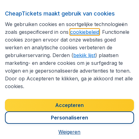
Volg CheapTickets.nl
CheapTickets maakt gebruik van cookies
We gebruiken cookies en soortgelijke technologieën
zoals gespecificeerd in ons
cookiebeleid
. Functionele
cookies zorgen ervoor dat onze websites goed
werken en analytische cookies verbeteren de
gebruikerservaring. Derden (
bekijk lijst
) plaatsen
marketing- en andere cookies om je surfgedrag te
volgen en je gepersonaliseerde advertenties te tonen.
Door op Accepteren te klikken, ga je akkoord met alle
cookies.
Toegankelijkheidsverklaring
Algemene voorwaarden
Disclaimer
Privacybeleid
Cookies
Accepteren
Copyright © 2026
Personaliseren
Weigeren