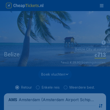
Belize City al vanaf
713
*
Belize
€
*excl. € 29,90 boekingskosten.
Boek vluchten
Retour
Enkele reis
Meerdere best.
Amsterdam (Amsterdam Airport Schipho
AMS
l), Nederland