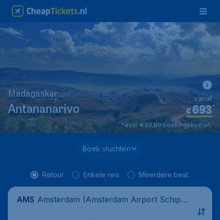
Madagaskar
vanaf
693
*
Antananarivo
€
*excl. € 29,90 boekingskosten.
Boek vluchten
Retour
Enkele reis
Meerdere best.
Amsterdam (Amsterdam Airport Schipho
AMS
l), Nederland